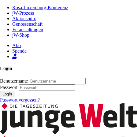
Zum
Rosa-Luxemburg-Konferenz
Inhalt
jW-Prozess
der
Aktionsbüro
Seite
Genossenschaft
Veranstaltungen
jW-Shop
Abo
Spende
Login
Benutzername
Passwort
Login
Passwort vergessen?