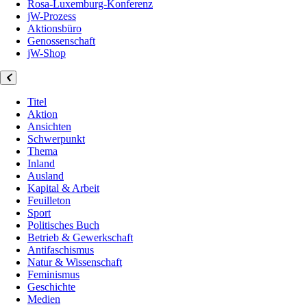
Rosa-Luxemburg-Konferenz
jW-Prozess
Aktionsbüro
Genossenschaft
jW-Shop
Titel
Aktion
Ansichten
Schwerpunkt
Thema
Inland
Ausland
Kapital & Arbeit
Feuilleton
Sport
Politisches Buch
Betrieb & Gewerkschaft
Antifaschismus
Natur & Wissenschaft
Feminismus
Geschichte
Medien