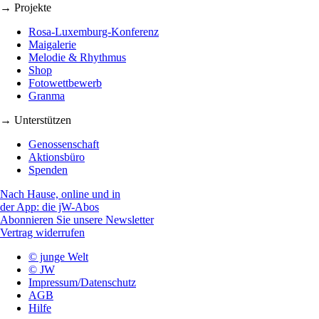
→ Projekte
Rosa-Luxemburg-Konferenz
Maigalerie
Melodie & Rhythmus
Shop
Fotowettbewerb
Granma
→ Unterstützen
Genossenschaft
Aktionsbüro
Spenden
Nach Hause, online und in
der App: die jW-Abos
Abonnieren Sie unsere Newsletter
Vertrag widerrufen
© junge Welt
© JW
Impressum/Datenschutz
AGB
Hilfe