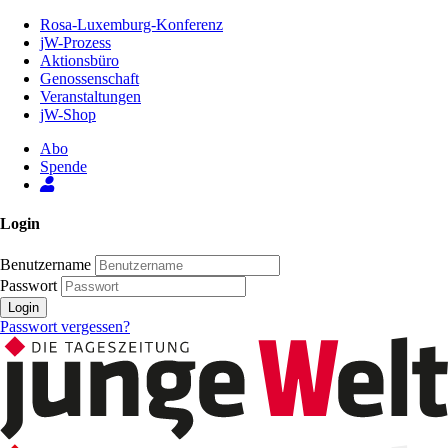
Zum
Rosa-Luxemburg-Konferenz
Inhalt
jW-Prozess
der
Aktionsbüro
Seite
Genossenschaft
Veranstaltungen
jW-Shop
Abo
Spende
Login
Benutzername
Passwort
Login
Passwort vergessen?