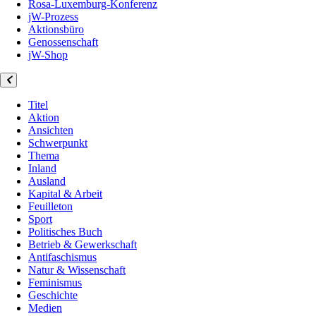
Rosa-Luxemburg-Konferenz
jW-Prozess
Aktionsbüro
Genossenschaft
jW-Shop
Titel
Aktion
Ansichten
Schwerpunkt
Thema
Inland
Ausland
Kapital & Arbeit
Feuilleton
Sport
Politisches Buch
Betrieb & Gewerkschaft
Antifaschismus
Natur & Wissenschaft
Feminismus
Geschichte
Medien