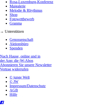
Rosa-Luxemburg-Konferenz
Maigalerie
Melodie & Rhythmus
Shop
Fotowettbewerb
Granma
→ Unterstützen
Genossenschaft
Aktionsbüro
Spenden
Nach Hause, online und in
der App: die jW-Abos
Abonnieren Sie unsere Newsletter
Vertrag widerrufen
© junge Welt
© JW
Impressum/Datenschutz
AGB
Hilfe