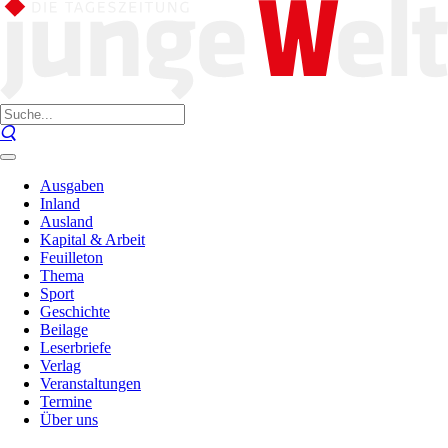
Ausgaben
Inland
Ausland
Kapital & Arbeit
Feuilleton
Thema
Sport
Geschichte
Beilage
Leserbriefe
Verlag
Veranstaltungen
Termine
Über uns