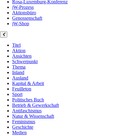
Rosa-Luxemburg-Konferenz
jW-Prozess
Aktionsbüro
Genossenschaft
jW-Shop
Titel
Aktion
Ansichten
Schwerpunkt
Thema
Inland
Ausland
Kapital & Arbeit
Feuilleton
Sport
Politisches Buch
Betrieb & Gewerkschaft
Antifaschismus
Natur & Wissenschaft
Feminismus
Geschichte
Medien