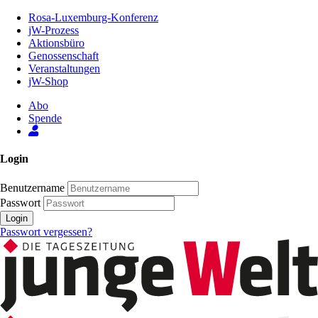
Zum
Rosa-Luxemburg-Konferenz
Inhalt
jW-Prozess
der
Aktionsbüro
Seite
Genossenschaft
Veranstaltungen
jW-Shop
Abo
Spende
Login
Benutzername
Passwort
Login
Passwort vergessen?