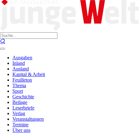
Ausgaben
Inland
Ausland
Kapital & Arbeit
Feuilleton
Thema
Sport
Geschichte
Beilage
Leserbriefe
Verlag
Veranstaltungen
Termine
Über uns