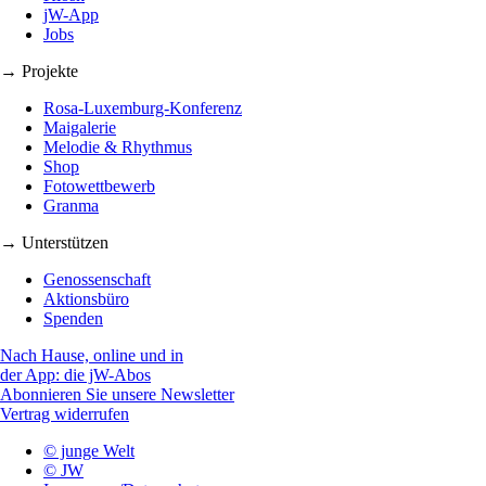
jW-App
Jobs
→ Projekte
Rosa-Luxemburg-Konferenz
Maigalerie
Melodie & Rhythmus
Shop
Fotowettbewerb
Granma
→ Unterstützen
Genossenschaft
Aktionsbüro
Spenden
Nach Hause, online und in
der App: die jW-Abos
Abonnieren Sie unsere Newsletter
Vertrag widerrufen
© junge Welt
© JW