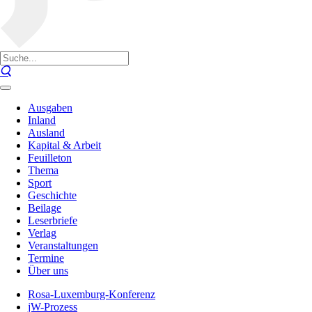
Ausgaben
Inland
Ausland
Kapital & Arbeit
Feuilleton
Thema
Sport
Geschichte
Beilage
Leserbriefe
Verlag
Veranstaltungen
Termine
Über uns
Rosa-Luxemburg-Konferenz
jW-Prozess