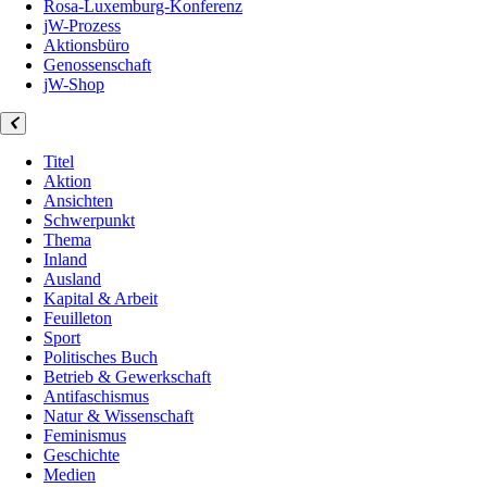
Rosa-Luxemburg-Konferenz
jW-Prozess
Aktionsbüro
Genossenschaft
jW-Shop
Titel
Aktion
Ansichten
Schwerpunkt
Thema
Inland
Ausland
Kapital & Arbeit
Feuilleton
Sport
Politisches Buch
Betrieb & Gewerkschaft
Antifaschismus
Natur & Wissenschaft
Feminismus
Geschichte
Medien