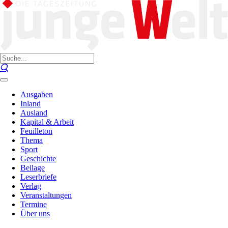
Ausgaben
Inland
Ausland
Kapital & Arbeit
Feuilleton
Thema
Sport
Geschichte
Beilage
Leserbriefe
Verlag
Veranstaltungen
Termine
Über uns