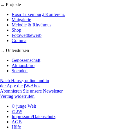
→ Projekte
Rosa-Luxemburg-Konferenz
Maigalerie
Melodie & Rhythmus
Shop
Fotowettbewerb
Granma
→ Unterstützen
Genossenschaft
Aktionsbüro
Spenden
Nach Hause, online und in
der App: die jW-Abos
Abonnieren Sie unsere Newsletter
Vertrag widerrufen
© junge Welt
© JW
Impressum/Datenschutz
AGB
Hilfe