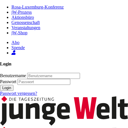
Zum
Rosa-Luxemburg-Konferenz
Inhalt
jW-Prozess
der
Aktionsbüro
Seite
Genossenschaft
Veranstaltungen
jW-Shop
Abo
Spende
Login
Benutzername
Passwort
Login
Passwort vergessen?