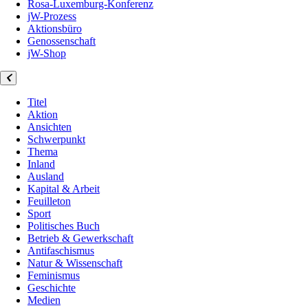
Rosa-Luxemburg-Konferenz
jW-Prozess
Aktionsbüro
Genossenschaft
jW-Shop
Titel
Aktion
Ansichten
Schwerpunkt
Thema
Inland
Ausland
Kapital & Arbeit
Feuilleton
Sport
Politisches Buch
Betrieb & Gewerkschaft
Antifaschismus
Natur & Wissenschaft
Feminismus
Geschichte
Medien