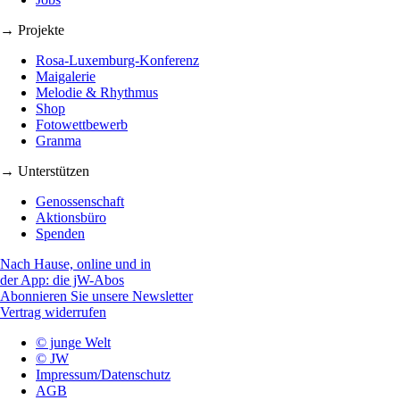
→ Projekte
Rosa-Luxemburg-Konferenz
Maigalerie
Melodie & Rhythmus
Shop
Fotowettbewerb
Granma
→ Unterstützen
Genossenschaft
Aktionsbüro
Spenden
Nach Hause, online und in
der App: die jW-Abos
Abonnieren Sie unsere Newsletter
Vertrag widerrufen
© junge Welt
© JW
Impressum/Datenschutz
AGB