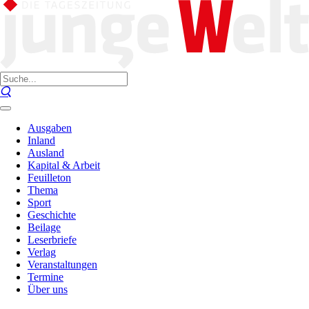
Ausgaben
Inland
Ausland
Kapital & Arbeit
Feuilleton
Thema
Sport
Geschichte
Beilage
Leserbriefe
Verlag
Veranstaltungen
Termine
Über uns