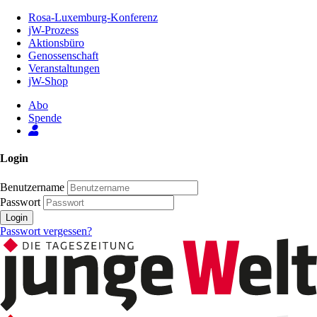
Zum
Rosa-Luxemburg-Konferenz
Inhalt
jW-Prozess
der
Aktionsbüro
Seite
Genossenschaft
Veranstaltungen
jW-Shop
Abo
Spende
Login
Benutzername
Passwort
Login
Passwort vergessen?