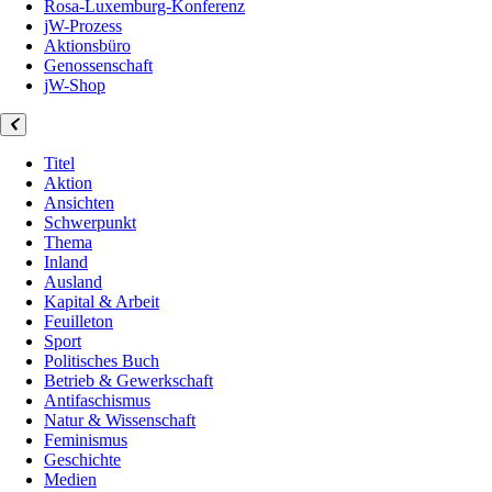
Rosa-Luxemburg-Konferenz
jW-Prozess
Aktionsbüro
Genossenschaft
jW-Shop
Titel
Aktion
Ansichten
Schwerpunkt
Thema
Inland
Ausland
Kapital & Arbeit
Feuilleton
Sport
Politisches Buch
Betrieb & Gewerkschaft
Antifaschismus
Natur & Wissenschaft
Feminismus
Geschichte
Medien