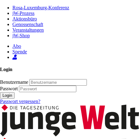
Zum
Rosa-Luxemburg-Konferenz
Inhalt
jW-Prozess
der
Aktionsbüro
Seite
Genossenschaft
Veranstaltungen
jW-Shop
Abo
Spende
Login
Benutzername
Passwort
Login
Passwort vergessen?