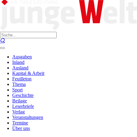
Ausgaben
Inland
Ausland
Kapital & Arbeit
Feuilleton
Thema
Sport
Geschichte
Beilage
Leserbriefe
Verlag
Veranstaltungen
Termine
Über uns