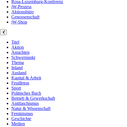
Rosa-Luxemburg-Konferenz
jW-Prozess
Aktionsbüro
Genossenschaft
jW-Shop
Titel
Aktion
Ansichten
Schwerpunkt
Thema
Inland
Ausland
Kapital & Arbeit
Feuilleton
Sport
Politisches Buch
Betrieb & Gewerkschaft
Antifaschismus
Natur & Wissenschaft
Feminismus
Geschichte
Medien