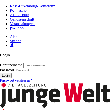
Zum
Rosa-Luxemburg-Konferenz
Inhalt
jW-Prozess
der
Aktionsbüro
Seite
Genossenschaft
Veranstaltungen
jW-Shop
Abo
Spende
Login
Benutzername
Passwort
Login
Passwort vergessen?