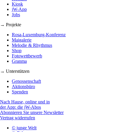
Kiosk
jW-App
Jobs
→ Projekte
Rosa-Luxemburg-Konferenz
Maigalerie
Melodie & Rhythmus
Shop
Fotowettbewerb
Granma
→ Unterstützen
Genossenschaft
Aktionsbüro
Spenden
Nach Hause, online und in
der App: die jW-Abos
Abonnieren Sie unsere Newsletter
Vertrag widerrufen
© junge Welt