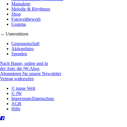
Maigalerie
Melodie & Rhythmus
Shop
Fotowettbewerb
Granma
→ Unterstützen
Genossenschaft
Aktionsbüro
Spenden
Nach Hause, online und in
der App: die jW-Abos
Abonnieren Sie unsere Newsletter
Vertrag widerrufen
© junge Welt
© JW
Impressum/Datenschutz
AGB
Hilfe