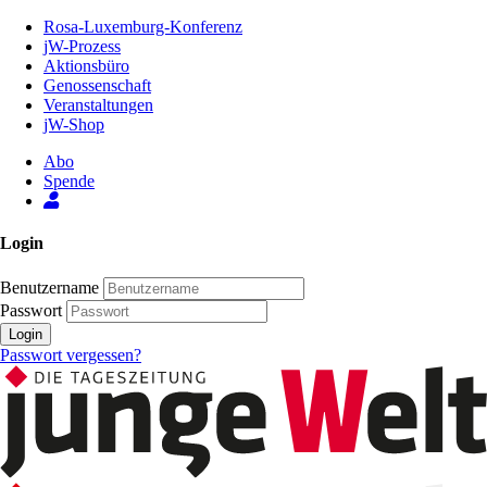
Zum
Rosa-Luxemburg-Konferenz
Inhalt
jW-Prozess
der
Aktionsbüro
Seite
Genossenschaft
Veranstaltungen
jW-Shop
Abo
Spende
Login
Benutzername
Passwort
Login
Passwort vergessen?