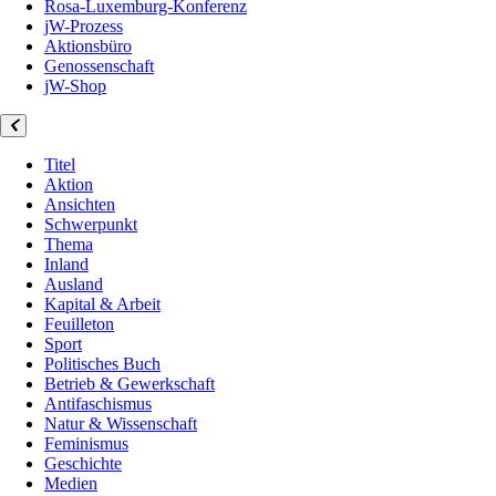
Rosa-Luxemburg-Konferenz
jW-Prozess
Aktionsbüro
Genossenschaft
jW-Shop
Titel
Aktion
Ansichten
Schwerpunkt
Thema
Inland
Ausland
Kapital & Arbeit
Feuilleton
Sport
Politisches Buch
Betrieb & Gewerkschaft
Antifaschismus
Natur & Wissenschaft
Feminismus
Geschichte
Medien