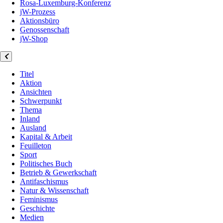
Rosa-Luxemburg-Konferenz
jW-Prozess
Aktionsbüro
Genossenschaft
jW-Shop
Titel
Aktion
Ansichten
Schwerpunkt
Thema
Inland
Ausland
Kapital & Arbeit
Feuilleton
Sport
Politisches Buch
Betrieb & Gewerkschaft
Antifaschismus
Natur & Wissenschaft
Feminismus
Geschichte
Medien