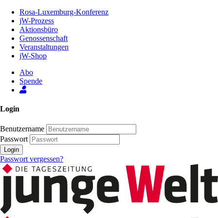
Zum
Rosa-Luxemburg-Konferenz
Inhalt
jW-Prozess
der
Aktionsbüro
Seite
Genossenschaft
Veranstaltungen
jW-Shop
Abo
Spende
Login
Benutzername
Passwort
Login
Passwort vergessen?