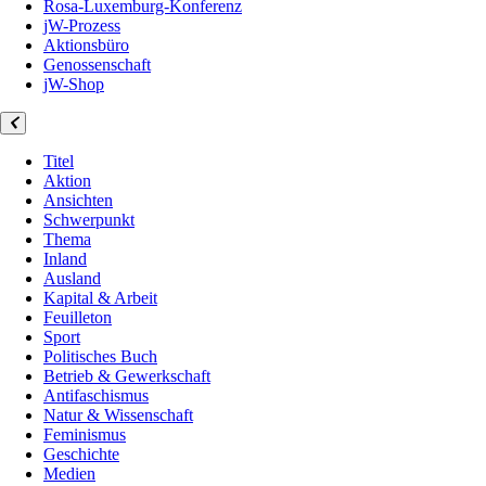
Rosa-Luxemburg-Konferenz
jW-Prozess
Aktionsbüro
Genossenschaft
jW-Shop
Titel
Aktion
Ansichten
Schwerpunkt
Thema
Inland
Ausland
Kapital & Arbeit
Feuilleton
Sport
Politisches Buch
Betrieb & Gewerkschaft
Antifaschismus
Natur & Wissenschaft
Feminismus
Geschichte
Medien