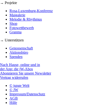
→ Projekte
Rosa-Luxemburg-Konferenz
Maigalerie
Melodie & Rhythmus
Shop
Fotowettbewerb
Granma
→ Unterstützen
Genossenschaft
Aktionsbüro
Spenden
Nach Hause, online und in
der App: die jW-Abos
Abonnieren Sie unsere Newsletter
Vertrag widerrufen
© junge Welt
© JW
Impressum/Datenschutz
AGB
Hilfe