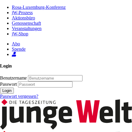
Zum
Rosa-Luxemburg-Konferenz
Inhalt
jW-Prozess
der
Aktionsbüro
Seite
Genossenschaft
Veranstaltungen
jW-Shop
Abo
Spende
Login
Benutzername
Passwort
Login
Passwort vergessen?