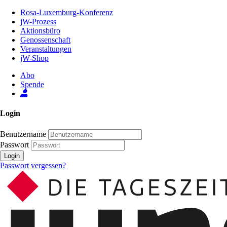
Zum
Rosa-Luxemburg-Konferenz
Inhalt
jW-Prozess
der
Aktionsbüro
Seite
Genossenschaft
Veranstaltungen
jW-Shop
Abo
Spende
Login
Benutzername
Passwort
Login
Passwort vergessen?