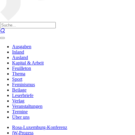
Ausgaben
Inland
Ausland
Kapital & Arbeit
Feuilleton
Thema
Sport
Feminismus
Beilage
Leserbriefe
Verlag
Veranstaltungen
Termine
Über uns
Rosa-Luxemburg-Konferenz
jW-Prozess