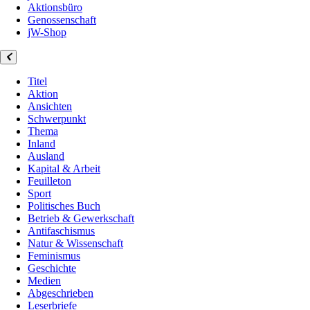
Aktionsbüro
Genossenschaft
jW-Shop
Titel
Aktion
Ansichten
Schwerpunkt
Thema
Inland
Ausland
Kapital & Arbeit
Feuilleton
Sport
Politisches Buch
Betrieb & Gewerkschaft
Antifaschismus
Natur & Wissenschaft
Feminismus
Geschichte
Medien
Abgeschrieben
Leserbriefe