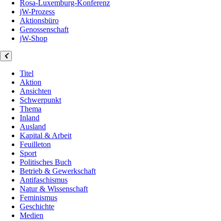
Rosa-Luxemburg-Konferenz
jW-Prozess
Aktionsbüro
Genossenschaft
jW-Shop
Titel
Aktion
Ansichten
Schwerpunkt
Thema
Inland
Ausland
Kapital & Arbeit
Feuilleton
Sport
Politisches Buch
Betrieb & Gewerkschaft
Antifaschismus
Natur & Wissenschaft
Feminismus
Geschichte
Medien