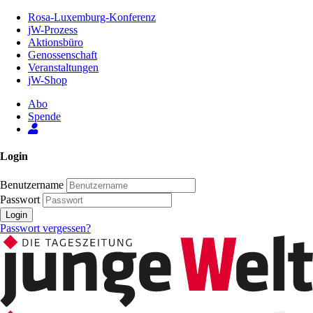
Zum
Rosa-Luxemburg-Konferenz
Inhalt
jW-Prozess
der
Aktionsbüro
Seite
Genossenschaft
Veranstaltungen
jW-Shop
Abo
Spende
Login
Benutzername
Passwort
Login
Passwort vergessen?