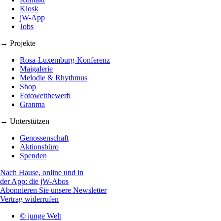
Kiosk
jW-App
Jobs
→ Projekte
Rosa-Luxemburg-Konferenz
Maigalerie
Melodie & Rhythmus
Shop
Fotowettbewerb
Granma
→ Unterstützen
Genossenschaft
Aktionsbüro
Spenden
Nach Hause, online und in
der App: die jW-Abos
Abonnieren Sie unsere Newsletter
Vertrag widerrufen
© junge Welt