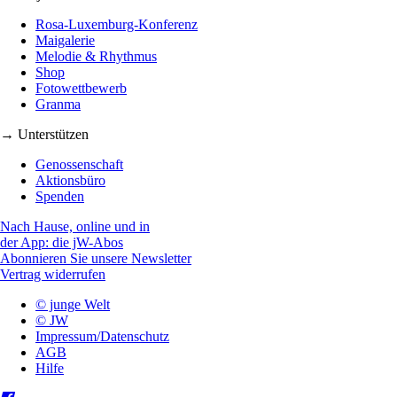
Rosa-Luxemburg-Konferenz
Maigalerie
Melodie & Rhythmus
Shop
Fotowettbewerb
Granma
→ Unterstützen
Genossenschaft
Aktionsbüro
Spenden
Nach Hause, online und in
der App: die jW-Abos
Abonnieren Sie unsere Newsletter
Vertrag widerrufen
© junge Welt
© JW
Impressum/Datenschutz
AGB
Hilfe