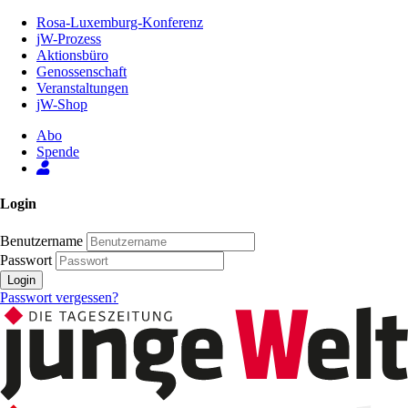
Zum
Rosa-Luxemburg-Konferenz
Inhalt
jW-Prozess
der
Aktionsbüro
Seite
Genossenschaft
Veranstaltungen
jW-Shop
Abo
Spende
Login
Benutzername
Passwort
Login
Passwort vergessen?