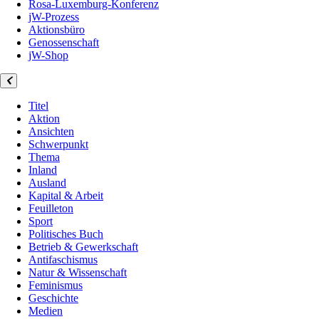
Rosa-Luxemburg-Konferenz
jW-Prozess
Aktionsbüro
Genossenschaft
jW-Shop
Titel
Aktion
Ansichten
Schwerpunkt
Thema
Inland
Ausland
Kapital & Arbeit
Feuilleton
Sport
Politisches Buch
Betrieb & Gewerkschaft
Antifaschismus
Natur & Wissenschaft
Feminismus
Geschichte
Medien