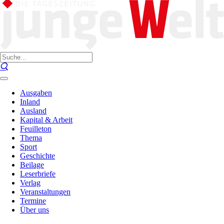
Ausgaben
Inland
Ausland
Kapital & Arbeit
Feuilleton
Thema
Sport
Geschichte
Beilage
Leserbriefe
Verlag
Veranstaltungen
Termine
Über uns