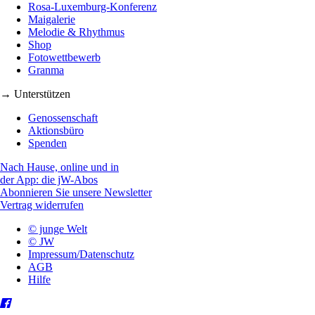
Rosa-Luxemburg-Konferenz
Maigalerie
Melodie & Rhythmus
Shop
Fotowettbewerb
Granma
→ Unterstützen
Genossenschaft
Aktionsbüro
Spenden
Nach Hause, online und in
der App: die jW-Abos
Abonnieren Sie unsere Newsletter
Vertrag widerrufen
© junge Welt
© JW
Impressum/Datenschutz
AGB
Hilfe