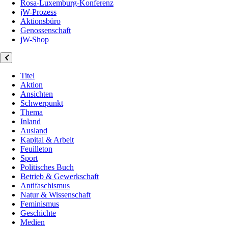
Rosa-Luxemburg-Konferenz
jW-Prozess
Aktionsbüro
Genossenschaft
jW-Shop
Titel
Aktion
Ansichten
Schwerpunkt
Thema
Inland
Ausland
Kapital & Arbeit
Feuilleton
Sport
Politisches Buch
Betrieb & Gewerkschaft
Antifaschismus
Natur & Wissenschaft
Feminismus
Geschichte
Medien