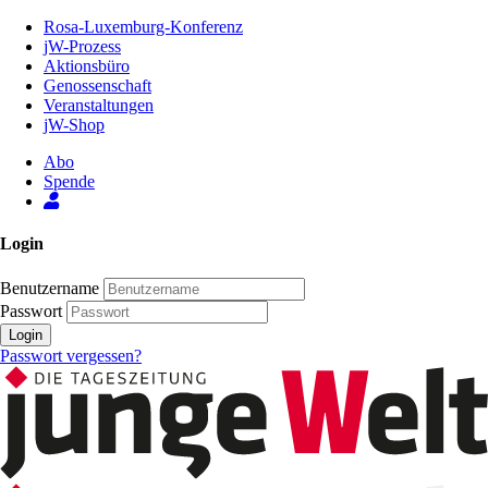
Zum
Rosa-Luxemburg-Konferenz
Inhalt
jW-Prozess
der
Aktionsbüro
Seite
Genossenschaft
Veranstaltungen
jW-Shop
Abo
Spende
Login
Benutzername
Passwort
Login
Passwort vergessen?