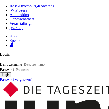
Zum
Rosa-Luxemburg-Konferenz
Inhalt
jW-Prozess
der
Aktionsbüro
Seite
Genossenschaft
Veranstaltungen
jW-Shop
Abo
Spende
Login
Benutzername
Passwort
Login
Passwort vergessen?