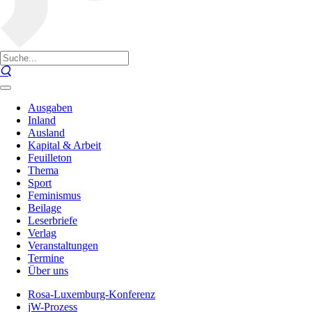
Ausgaben
Inland
Ausland
Kapital & Arbeit
Feuilleton
Thema
Sport
Feminismus
Beilage
Leserbriefe
Verlag
Veranstaltungen
Termine
Über uns
Rosa-Luxemburg-Konferenz
jW-Prozess