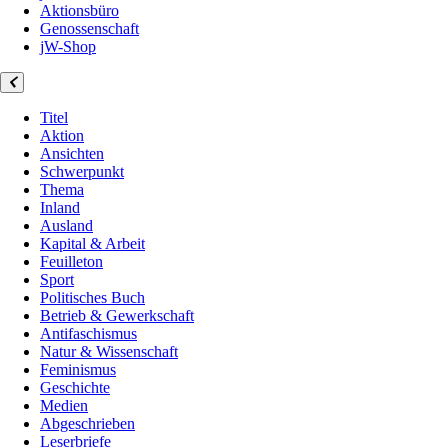
Aktionsbüro
Genossenschaft
jW-Shop
Titel
Aktion
Ansichten
Schwerpunkt
Thema
Inland
Ausland
Kapital & Arbeit
Feuilleton
Sport
Politisches Buch
Betrieb & Gewerkschaft
Antifaschismus
Natur & Wissenschaft
Feminismus
Geschichte
Medien
Abgeschrieben
Leserbriefe