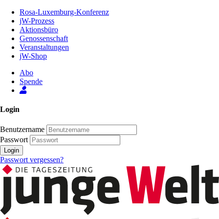
Zum
Rosa-Luxemburg-Konferenz
Inhalt
jW-Prozess
der
Aktionsbüro
Seite
Genossenschaft
Veranstaltungen
jW-Shop
Abo
Spende
Login
Benutzername
Passwort
Login
Passwort vergessen?