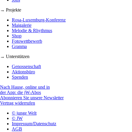
→ Projekte
Rosa-Luxemburg-Konferenz
Maigalerie
Melodie & Rhythmus
Shop
Fotowettbewerb
Granma
→ Unterstützen
Genossenschaft
Aktionsbüro
Spenden
Nach Hause, online und in
der App: die jW-Abos
Abonnieren Sie unsere Newsletter
Vertrag widerrufen
© junge Welt
© JW
Impressum/Datenschutz
AGB