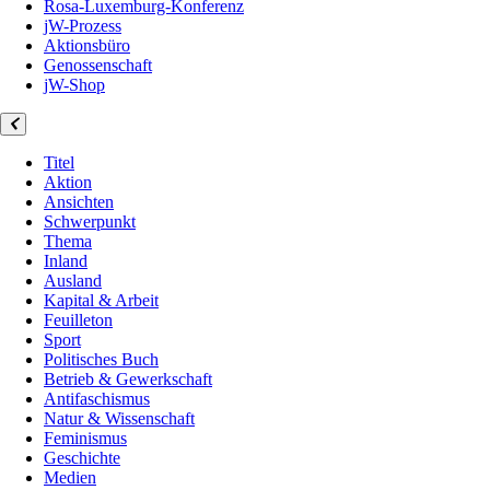
Rosa-Luxemburg-Konferenz
jW-Prozess
Aktionsbüro
Genossenschaft
jW-Shop
Titel
Aktion
Ansichten
Schwerpunkt
Thema
Inland
Ausland
Kapital & Arbeit
Feuilleton
Sport
Politisches Buch
Betrieb & Gewerkschaft
Antifaschismus
Natur & Wissenschaft
Feminismus
Geschichte
Medien