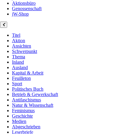
Aktionsbüro
Genossenschaft
jW-Shop
Titel
Aktion
Ansichten
Schwerpunkt
Thema
Inland
Ausland
Kapital & Arbeit
Feuilleton
Sport
Politisches Buch
Betrieb & Gewerkschaft
Antifaschismus
Natur & Wissenschaft
Feminismus
Geschichte
Medien
Abgeschrieben
Leserbriefe