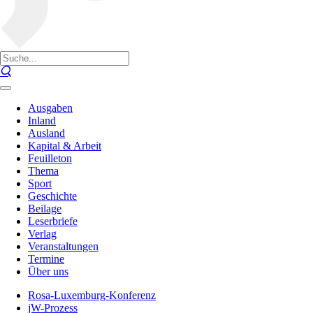
Ausgaben
Inland
Ausland
Kapital & Arbeit
Feuilleton
Thema
Sport
Geschichte
Beilage
Leserbriefe
Verlag
Veranstaltungen
Termine
Über uns
Rosa-Luxemburg-Konferenz
jW-Prozess