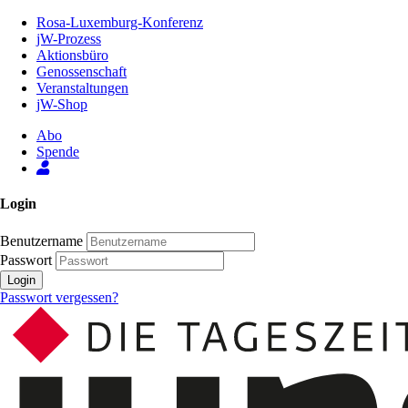
Zum
Rosa-Luxemburg-Konferenz
Inhalt
jW-Prozess
der
Aktionsbüro
Seite
Genossenschaft
Veranstaltungen
jW-Shop
Abo
Spende
Login
Benutzername
Passwort
Login
Passwort vergessen?