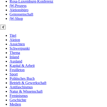
Rosa-Luxemburg-Konferenz
jW-Prozess
Aktionsbüro
Genossenschaft
jW-Shop
Titel
Aktion
Ansichten
Schwerpunkt
Thema
Inland
Ausland
Kapital & Arbeit
Feuilleton
Sport
Politisches Buch
Betrieb & Gewerkschaft
Antifaschismus
Natur & Wissenschaft
Feminismus
Geschichte
Medien