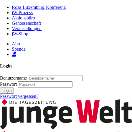
Zum
Rosa-Luxemburg-Konferenz
Inhalt
jW-Prozess
der
Aktionsbüro
Seite
Genossenschaft
Veranstaltungen
jW-Shop
Abo
Spende
Login
Benutzername
Passwort
Login
Passwort vergessen?