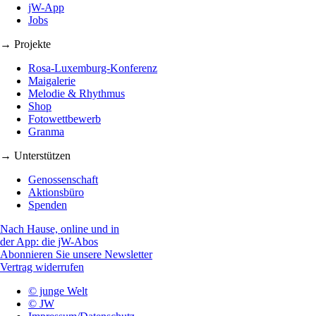
jW-App
Jobs
→ Projekte
Rosa-Luxemburg-Konferenz
Maigalerie
Melodie & Rhythmus
Shop
Fotowettbewerb
Granma
→ Unterstützen
Genossenschaft
Aktionsbüro
Spenden
Nach Hause, online und in
der App: die jW-Abos
Abonnieren Sie unsere Newsletter
Vertrag widerrufen
© junge Welt
© JW