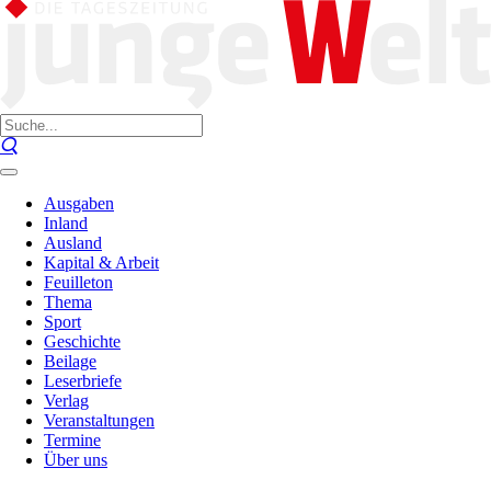
Ausgaben
Inland
Ausland
Kapital & Arbeit
Feuilleton
Thema
Sport
Geschichte
Beilage
Leserbriefe
Verlag
Veranstaltungen
Termine
Über uns