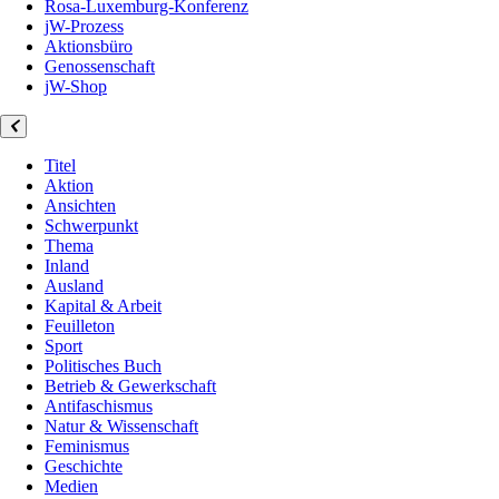
Rosa-Luxemburg-Konferenz
jW-Prozess
Aktionsbüro
Genossenschaft
jW-Shop
Titel
Aktion
Ansichten
Schwerpunkt
Thema
Inland
Ausland
Kapital & Arbeit
Feuilleton
Sport
Politisches Buch
Betrieb & Gewerkschaft
Antifaschismus
Natur & Wissenschaft
Feminismus
Geschichte
Medien