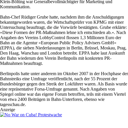
Klein-Bölting war Generalbevollmächtigter für Marketing und
Kommunikation.
Bahn-Chef Rüdiger Grube hatte, nachdem ihm die Anschuldigungen
bekanntgeworden waren, die Wirtschaftsprüfer von KPMG mit einer
Untersuchung beauftragt, die die Vorwürfe bestätigten. Grube erklärte:
»Diese Formen der PR-Maßnahmen lehne ich entschieden ab.«. Nach
Angaben des Vereins LobbyControl flossen 1,3 Millionen Euro der
Bahn an die Agentur »European Public Policy Advisers GmbH«
(EPPA), die sieben Niederlassungen in Berlin, Brüssel, Moskau, Prag,
Den Haag, Warschau und London betreibt. EPPA habe laut Auskunft
der Bahn wiederum den Verein Berlinpolis mit konkreten PR-
Maßnahmen beauftragt.
Berlinpolis hatte unter anderem im Oktober 2007 in der Hochphase der
Bahnstreiks eine Umfrage veröffentlicht, nach der 55 Prozent der
Bundesbürger gegen den Streik der Lokführer waren. Als Basis wurde
eine repräsentative Forsa-Umfrage genannt. Nach Angaben von
Spiegel online war das eigene Forum betroffen, teils mit einem Viertel
von etwa 2400 Beiträgen in Bahn-Unterforen, ebenso wie
tagesschau.de.
Anzeige