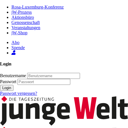
Zum
Rosa-Luxemburg-Konferenz
Inhalt
jW-Prozess
der
Aktionsbüro
Seite
Genossenschaft
Veranstaltungen
jW-Shop
Abo
Spende
Login
Benutzername
Passwort
Login
Passwort vergessen?