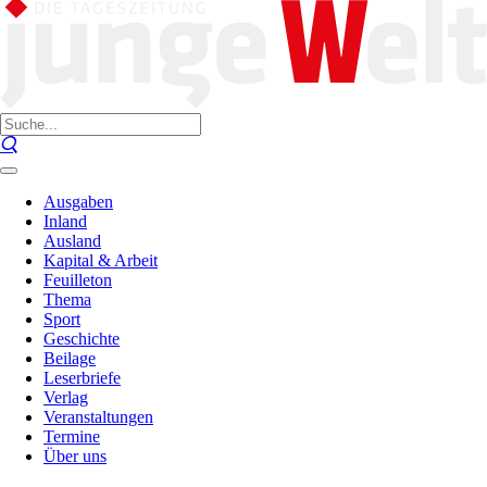
Ausgaben
Inland
Ausland
Kapital & Arbeit
Feuilleton
Thema
Sport
Geschichte
Beilage
Leserbriefe
Verlag
Veranstaltungen
Termine
Über uns