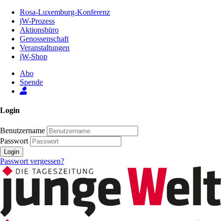
Zum
Rosa-Luxemburg-Konferenz
Inhalt
jW-Prozess
der
Aktionsbüro
Seite
Genossenschaft
Veranstaltungen
jW-Shop
Abo
Spende
Login
Benutzername
Passwort
Login
Passwort vergessen?