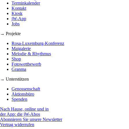
Terminkalender
Kontakt
Kiosk
jW-App
Jobs
→ Projekte
Rosa-Luxemburg-Konferenz
Maigalerie
Melodie & Rhythmus
Shop
Fotowettbewerb
Granma
→ Unterstützen
Genossenschaft
Aktionsbüro
Spenden
Nach Hause, online und in
der App: die jW-Abos
Abonnieren Sie unsere Newsletter
Vertrag widerrufen