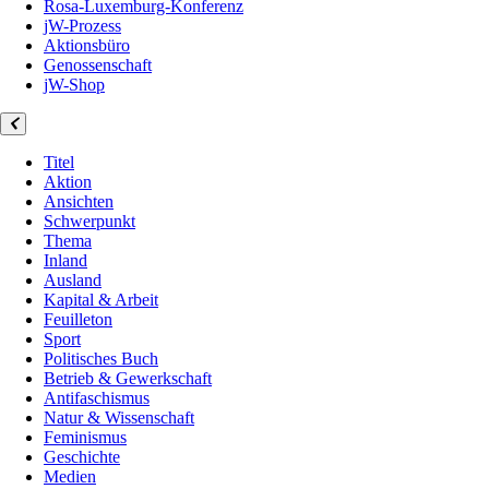
Rosa-Luxemburg-Konferenz
jW-Prozess
Aktionsbüro
Genossenschaft
jW-Shop
Titel
Aktion
Ansichten
Schwerpunkt
Thema
Inland
Ausland
Kapital & Arbeit
Feuilleton
Sport
Politisches Buch
Betrieb & Gewerkschaft
Antifaschismus
Natur & Wissenschaft
Feminismus
Geschichte
Medien