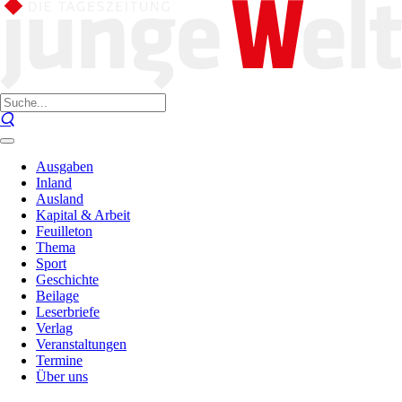
Ausgaben
Inland
Ausland
Kapital & Arbeit
Feuilleton
Thema
Sport
Geschichte
Beilage
Leserbriefe
Verlag
Veranstaltungen
Termine
Über uns