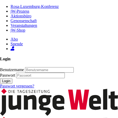
Zum
Rosa-Luxemburg-Konferenz
Inhalt
jW-Prozess
der
Aktionsbüro
Seite
Genossenschaft
Veranstaltungen
jW-Shop
Abo
Spende
Login
Benutzername
Passwort
Login
Passwort vergessen?