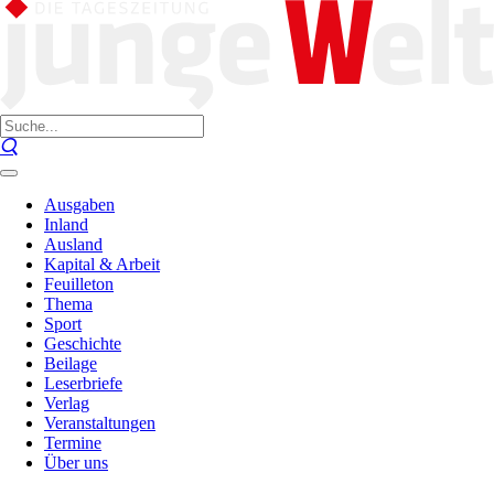
Ausgaben
Inland
Ausland
Kapital & Arbeit
Feuilleton
Thema
Sport
Geschichte
Beilage
Leserbriefe
Verlag
Veranstaltungen
Termine
Über uns