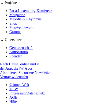
→ Projekte
Rosa-Luxemburg-Konferenz
Maigalerie
Melodie & Rhythmus
Shop
Fotowettbewerb
Granma
→ Unterstützen
Genossenschaft
Aktionsbüro
Spenden
Nach Hause, online und in
der App: die jW-Abos
Abonnieren Sie unsere Newsletter
Vertrag widerrufen
© junge Welt
© JW
Impressum/Datenschutz
AGB
Hilfe