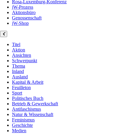
Rosa-Luxemburg-Konferenz
jW-Prozess
Aktionsbüro
Genossenschaft
jW-Shop
Titel
Aktion
Ansichten
Schwerpunkt
Thema
Inland
Ausland
Kapital & Arbeit
Feuilleton
Sport
Politisches Buch
Betrieb & Gewerkschaft
Antifaschismus
Natur & Wissenschaft
Feminismus
Geschichte
Medien