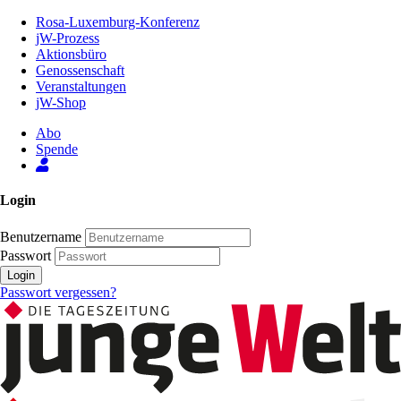
Zum
Rosa-Luxemburg-Konferenz
Inhalt
jW-Prozess
der
Aktionsbüro
Seite
Genossenschaft
Veranstaltungen
jW-Shop
Abo
Spende
Login
Benutzername
Passwort
Login
Passwort vergessen?