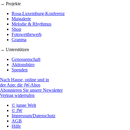
→ Projekte
Rosa-Luxemburg-Konferenz
Maigalerie
Melodie & Rhythmus
Shop
Fotowettbewerb
Granma
→ Unterstützen
Genossenschaft
Aktionsbüro
Spenden
Nach Hause, online und in
der App: die jW-Abos
Abonnieren Sie unsere Newsletter
Vertrag widerrufen
© junge Welt
© JW
Impressum/Datenschutz
AGB
Hilfe