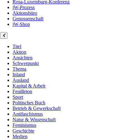
Rosa-Luxemburg-Konferenz
jW-Prozess
Aktionsbüro
Genossenschaft
jW-Shop
Titel
Aktion
Ansichten
Schwerpunkt
Thema
Inland
Ausland
Kapital & Arbeit
Feuilleton
Sport
Politisches Buch
Betrieb & Gewerkschaft
Antifaschismus
Natur & Wissenschaft
Feminismus
Geschichte
Medien