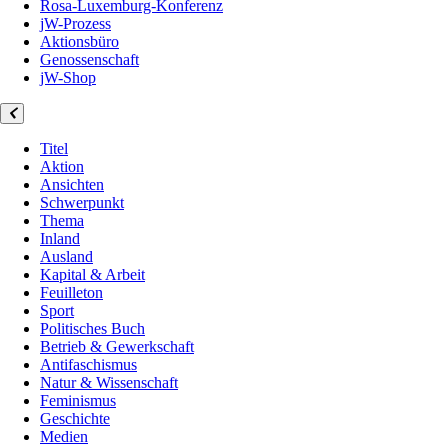
Rosa-Luxemburg-Konferenz
jW-Prozess
Aktionsbüro
Genossenschaft
jW-Shop
Titel
Aktion
Ansichten
Schwerpunkt
Thema
Inland
Ausland
Kapital & Arbeit
Feuilleton
Sport
Politisches Buch
Betrieb & Gewerkschaft
Antifaschismus
Natur & Wissenschaft
Feminismus
Geschichte
Medien