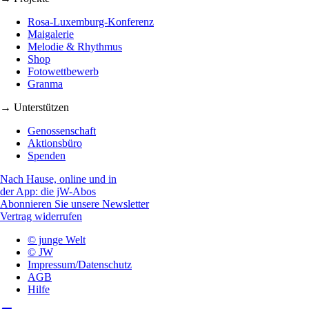
Rosa-Luxemburg-Konferenz
Maigalerie
Melodie & Rhythmus
Shop
Fotowettbewerb
Granma
→ Unterstützen
Genossenschaft
Aktionsbüro
Spenden
Nach Hause, online und in
der App: die jW-Abos
Abonnieren Sie unsere Newsletter
Vertrag widerrufen
© junge Welt
© JW
Impressum/Datenschutz
AGB
Hilfe