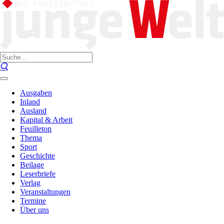
Ausgaben
Inland
Ausland
Kapital & Arbeit
Feuilleton
Thema
Sport
Geschichte
Beilage
Leserbriefe
Verlag
Veranstaltungen
Termine
Über uns