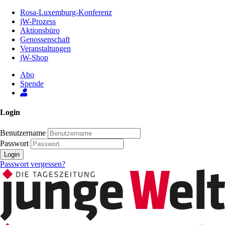
Zum
Rosa-Luxemburg-Konferenz
Inhalt
jW-Prozess
der
Aktionsbüro
Seite
Genossenschaft
Veranstaltungen
jW-Shop
Abo
Spende
Login
Benutzername
Passwort
Login
Passwort vergessen?