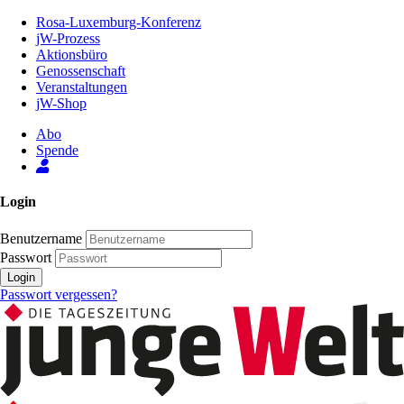
Zum
Rosa-Luxemburg-Konferenz
Inhalt
jW-Prozess
der
Aktionsbüro
Seite
Genossenschaft
Veranstaltungen
jW-Shop
Abo
Spende
Login
Benutzername
Passwort
Login
Passwort vergessen?