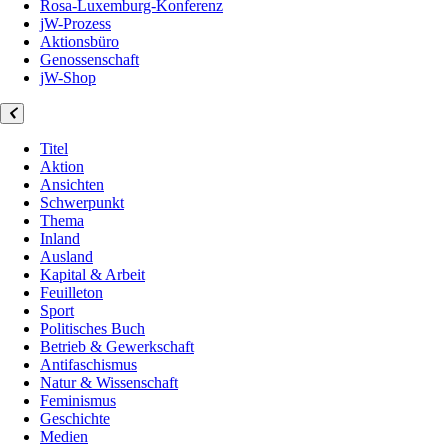
Rosa-Luxemburg-Konferenz
jW-Prozess
Aktionsbüro
Genossenschaft
jW-Shop
Titel
Aktion
Ansichten
Schwerpunkt
Thema
Inland
Ausland
Kapital & Arbeit
Feuilleton
Sport
Politisches Buch
Betrieb & Gewerkschaft
Antifaschismus
Natur & Wissenschaft
Feminismus
Geschichte
Medien