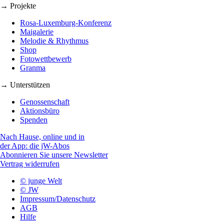
→ Projekte
Rosa-Luxemburg-Konferenz
Maigalerie
Melodie & Rhythmus
Shop
Fotowettbewerb
Granma
→ Unterstützen
Genossenschaft
Aktionsbüro
Spenden
Nach Hause, online und in
der App: die jW-Abos
Abonnieren Sie unsere Newsletter
Vertrag widerrufen
© junge Welt
© JW
Impressum/Datenschutz
AGB
Hilfe