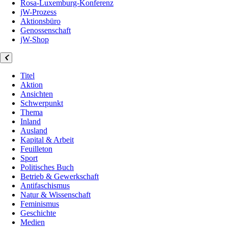
Rosa-Luxemburg-Konferenz
jW-Prozess
Aktionsbüro
Genossenschaft
jW-Shop
Titel
Aktion
Ansichten
Schwerpunkt
Thema
Inland
Ausland
Kapital & Arbeit
Feuilleton
Sport
Politisches Buch
Betrieb & Gewerkschaft
Antifaschismus
Natur & Wissenschaft
Feminismus
Geschichte
Medien