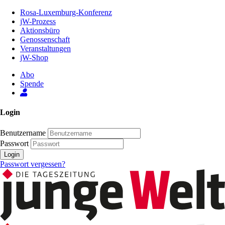
Zum
Rosa-Luxemburg-Konferenz
Inhalt
jW-Prozess
der
Aktionsbüro
Seite
Genossenschaft
Veranstaltungen
jW-Shop
Abo
Spende
Login
Benutzername
Passwort
Login
Passwort vergessen?