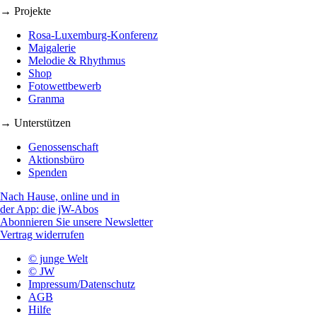
→ Projekte
Rosa-Luxemburg-Konferenz
Maigalerie
Melodie & Rhythmus
Shop
Fotowettbewerb
Granma
→ Unterstützen
Genossenschaft
Aktionsbüro
Spenden
Nach Hause, online und in
der App: die jW-Abos
Abonnieren Sie unsere Newsletter
Vertrag widerrufen
© junge Welt
© JW
Impressum/Datenschutz
AGB
Hilfe