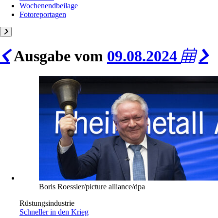
Wochenendbeilage
Fotoreportagen
Ausgabe vom
09.08.2024
Boris Roessler/picture alliance/dpa
Rüstungsindustrie
Schneller in den Krieg