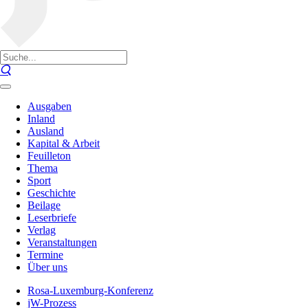
Ausgaben
Inland
Ausland
Kapital & Arbeit
Feuilleton
Thema
Sport
Geschichte
Beilage
Leserbriefe
Verlag
Veranstaltungen
Termine
Über uns
Rosa-Luxemburg-Konferenz
jW-Prozess