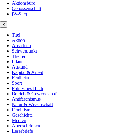
Aktionsbüro
Genossenschaft
jW-Shop
Titel
Aktion
Ansichten
Schwerpunkt
Thema
Inland
Ausland
Kapital & Arbeit
Feuilleton
Sport
Politisches Buch
Betrieb & Gewerkschaft
Antifaschismus
Natur & Wissenschaft
Feminismus
Geschichte
Medien
Abgeschrieben
Leserbriefe