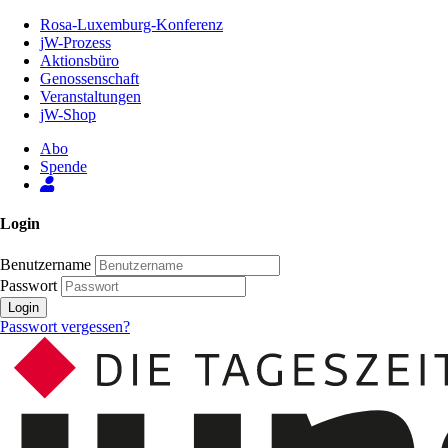
Zum
Rosa-Luxemburg-Konferenz
Inhalt
jW-Prozess
der
Aktionsbüro
Seite
Genossenschaft
Veranstaltungen
jW-Shop
Abo
Spende
Login
Benutzername
Passwort
Login
Passwort vergessen?