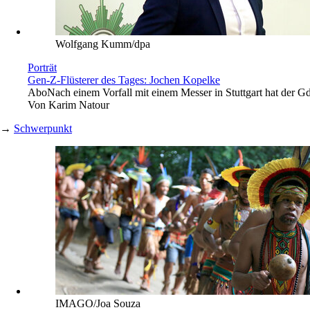
Wolfgang Kumm/dpa
Porträt
Gen-Z-Flüsterer des Tages: Jochen Kopelke
Abo
Nach einem Vorfall mit einem Messer in Stuttgart hat der G
Von
Karim Natour
→
Schwerpunkt
IMAGO/Joa Souza