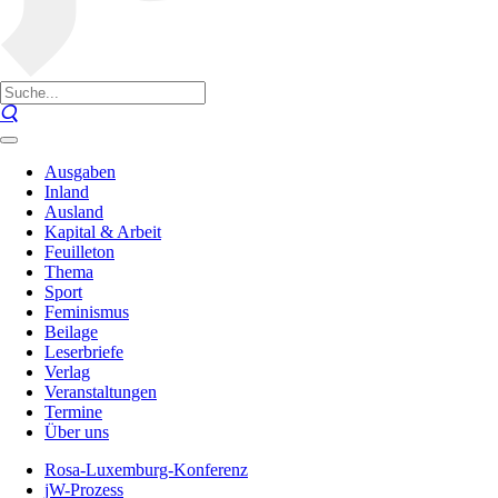
Ausgaben
Inland
Ausland
Kapital & Arbeit
Feuilleton
Thema
Sport
Feminismus
Beilage
Leserbriefe
Verlag
Veranstaltungen
Termine
Über uns
Rosa-Luxemburg-Konferenz
jW-Prozess