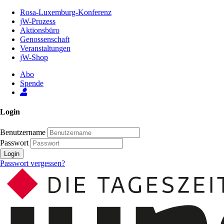
Zum
Rosa-Luxemburg-Konferenz
Inhalt
jW-Prozess
der
Aktionsbüro
Seite
Genossenschaft
Veranstaltungen
jW-Shop
Abo
Spende
Login
Benutzername
Passwort
Login
Passwort vergessen?