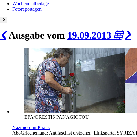
Wochenendbeilage
Fotoreportagen
Ausgabe vom
19.09.2013
EPA/ORESTIS PANAGIOTOU
Nazimord in Piräus
Abo
Griechenland: Antifaschist erstochen. Linkspartei SYRIZA 