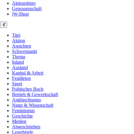
Aktionsbüro
Genossenschaft
jW-Shop
Titel
Aktion
Ansichten
Schwerpunkt
Thema
Inland
Ausland
Kapital & Arbeit
Feuilleton
Sport
Politisches Buch
Betrieb & Gewerkschaft
Antifaschismus
Natur & Wissenschaft
Feminismus
Geschichte
Medien
Abgeschrieben
Leserbriefe