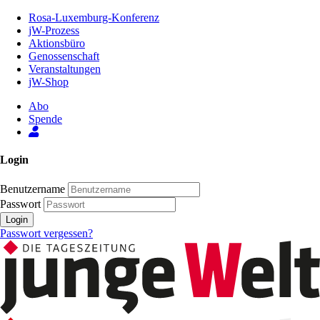
Zum
Rosa-Luxemburg-Konferenz
Inhalt
jW-Prozess
der
Aktionsbüro
Seite
Genossenschaft
Veranstaltungen
jW-Shop
Abo
Spende
Login
Benutzername
Passwort
Login
Passwort vergessen?