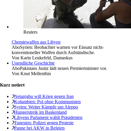
Reuters
Chemiewaffen aus Libyen
Abo
Syrien: Beobachter warnen vor Einsatz nicht-
konventioneller Waffen durch Aufständische.
Von
Karin Leukefeld, Damaskus
Unendliche Geschichte
Abo
Pakistans Justiz lädt neuen Premierminister vor.
Von
Knut Mellenthin
Kurz notiert
Netanjahu will Krieg gegen Iran
Kolumbien: Pol ohne Kommunisten
Syrien: Weiter Kämpfe um Aleppo
Hungerstreik im ­Baskenland
Libyens Parlament wählt Präsidenten
Tunesien: Polizei gegen Proteste
Panne bei AKW in Belgien