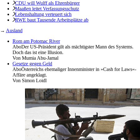
CDU will Wulff als Ehrenbürger
Maaßen leitet ­Verfassungsschutz
Lebenshaltung verteuert sich
RWE baut Tausende Arbeitsplätze ab
→
Ausland
Rom am Potomac River
Abo
Der US-Präsident gilt als mächtigster Mann des Systems.
Doch das ist eine Illusion.
Von
Mumia Abu-Jamal
Gesetze gegen Geld
Abo
Österreichs ehemaliger Innenminister in »Cash for Laws«-
Affäre angeklagt.
Von
Simon Loidl