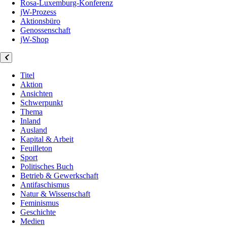
Rosa-Luxemburg-Konferenz
jW-Prozess
Aktionsbüro
Genossenschaft
jW-Shop
Titel
Aktion
Ansichten
Schwerpunkt
Thema
Inland
Ausland
Kapital & Arbeit
Feuilleton
Sport
Politisches Buch
Betrieb & Gewerkschaft
Antifaschismus
Natur & Wissenschaft
Feminismus
Geschichte
Medien