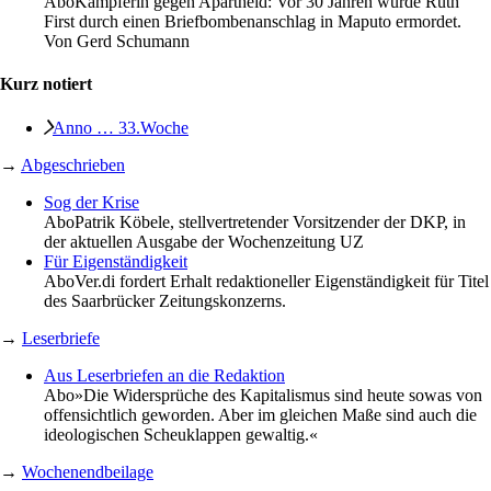
Abo
Kämpferin gegen Apartheid: Vor 30 Jahren wurde Ruth
First durch einen Briefbombenanschlag in Maputo ermordet.
Von
Gerd Schumann
Kurz notiert
Anno … 33.Woche
→
Abgeschrieben
Sog der Krise
Abo
Patrik Köbele, stellvertretender Vorsitzender der DKP, in
der aktuellen Ausgabe der Wochenzeitung UZ
Für Eigenständigkeit
Abo
Ver.di fordert Erhalt redaktioneller Eigenständigkeit für Titel
des Saarbrücker Zeitungskonzerns.
→
Leserbriefe
Aus Leserbriefen an die Redaktion
Abo
»Die Widersprüche des Kapitalismus sind heute sowas von
offensichtlich geworden. Aber im gleichen Maße sind auch die
ideologischen Scheuklappen gewaltig.«
→
Wochenendbeilage