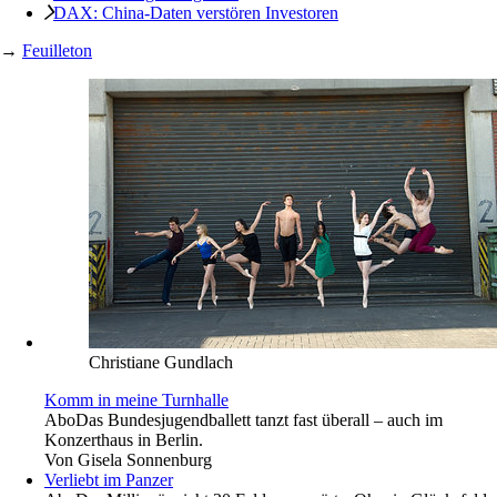
DAX: China-Daten verstören Investoren
→
Feuilleton
Christiane Gundlach
Komm in meine Turnhalle
Abo
Das Bundesjugendballett tanzt fast überall – auch im
Konzerthaus in Berlin.
Von
Gisela Sonnenburg
Verliebt im Panzer