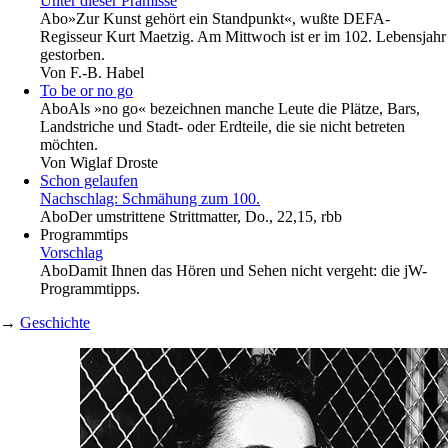
Unter dieser Prämisse
Abo
»Zur Kunst gehört ein Standpunkt«, wußte DEFA-
Regisseur Kurt Maetzig. Am Mittwoch ist er im 102. Lebensjahr
gestorben.
Von
F.-B. Habel
To be or no go
Abo
Als »no go« bezeichnen manche Leute die Plätze, Bars,
Landstriche und Stadt- oder Erdteile, die sie nicht betreten
möchten.
Von
Wiglaf Droste
Schon gelaufen
Nachschlag: Schmähung zum 100.
Abo
Der umstrittene Strittmatter, Do., 22,15, rbb
Programmtips
Vorschlag
Abo
Damit Ihnen das Hören und Sehen nicht vergeht: die jW-
Programmtipps.
→
Geschichte