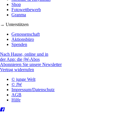
Shop
Fotowettbewerb
Granma
→ Unterstützen
Genossenschaft
Aktionsbüro
Spenden
Nach Hause, online und in
der App: die jW-Abos
Abonnieren Sie unsere Newsletter
Vertrag widerrufen
© junge Welt
© JW
Impressum/Datenschutz
AGB
Hilfe