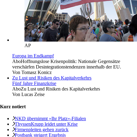
AP
Europa im Endkampf
Abo
Hoffnungslose Krisenpolitik: Nationale Gegensätze
verschärfen Desintegrationstendenzen innerhalb der EU.
Von
Tomasz Konicz
Zu Lust und Risiken des Kapitalverkehrs
Fünf Jahre Finanzkrise
Abo
Zu Lust und Risiken des Kapitalverkehrs
Von
Lucas Zeise
Kurz notiert
NKD übernimmt »Ihr Platz«-Filialen
ThyssenKrupp leidet unter Krise
Firmenpleiten gehen zurück
Postbank steigert Ergebnis