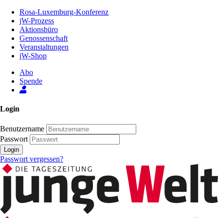
Zum
Rosa-Luxemburg-Konferenz
Inhalt
jW-Prozess
der
Aktionsbüro
Seite
Genossenschaft
Veranstaltungen
jW-Shop
Abo
Spende
Login
Benutzername
Passwort
Login
Passwort vergessen?