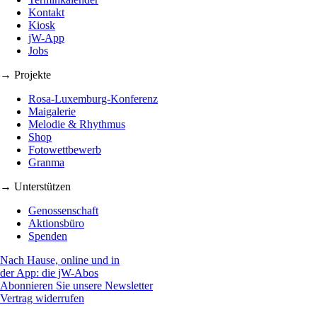
Kontakt
Kiosk
jW-App
Jobs
→ Projekte
Rosa-Luxemburg-Konferenz
Maigalerie
Melodie & Rhythmus
Shop
Fotowettbewerb
Granma
→ Unterstützen
Genossenschaft
Aktionsbüro
Spenden
Nach Hause, online und in
der App: die jW-Abos
Abonnieren Sie unsere Newsletter
Vertrag widerrufen