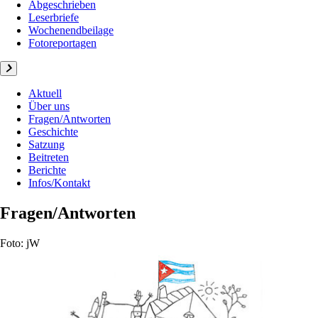
Abgeschrieben
Leserbriefe
Wochenendbeilage
Fotoreportagen
Aktuell
Über uns
Fragen/Antworten
Geschichte
Satzung
Beitreten
Berichte
Infos/Kontakt
Fragen/Antworten
Foto: jW