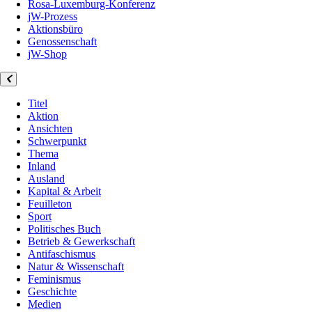
Rosa-Luxemburg-Konferenz
jW-Prozess
Aktionsbüro
Genossenschaft
jW-Shop
Titel
Aktion
Ansichten
Schwerpunkt
Thema
Inland
Ausland
Kapital & Arbeit
Feuilleton
Sport
Politisches Buch
Betrieb & Gewerkschaft
Antifaschismus
Natur & Wissenschaft
Feminismus
Geschichte
Medien