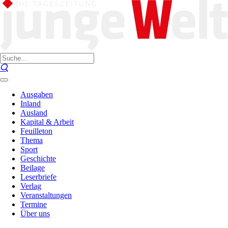
Ausgaben
Inland
Ausland
Kapital & Arbeit
Feuilleton
Thema
Sport
Geschichte
Beilage
Leserbriefe
Verlag
Veranstaltungen
Termine
Über uns