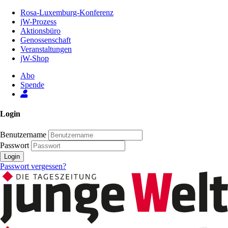
Zum
Rosa-Luxemburg-Konferenz
Inhalt
jW-Prozess
der
Aktionsbüro
Seite
Genossenschaft
Veranstaltungen
jW-Shop
Abo
Spende
Login
Benutzername
Passwort
Login
Passwort vergessen?