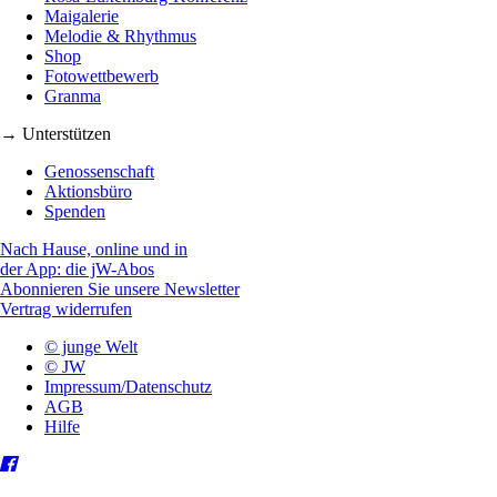
Maigalerie
Melodie & Rhythmus
Shop
Fotowettbewerb
Granma
→ Unterstützen
Genossenschaft
Aktionsbüro
Spenden
Nach Hause, online und in
der App: die jW-Abos
Abonnieren Sie unsere Newsletter
Vertrag widerrufen
© junge Welt
© JW
Impressum/Datenschutz
AGB
Hilfe