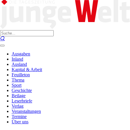
Ausgaben
Inland
Ausland
Kapital & Arbeit
Feuilleton
Thema
Sport
Geschichte
Beilage
Leserbriefe
Verlag
Veranstaltungen
Termine
Über uns