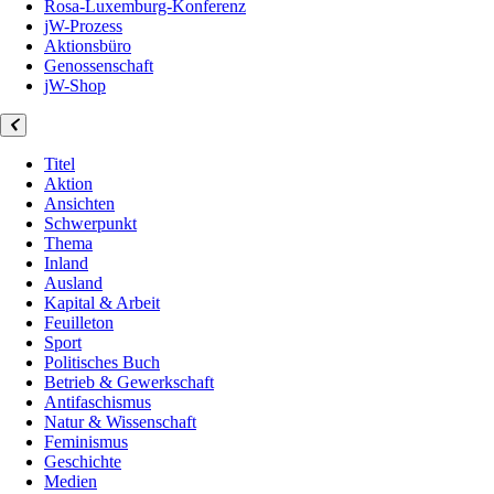
Rosa-Luxemburg-Konferenz
jW-Prozess
Aktionsbüro
Genossenschaft
jW-Shop
Titel
Aktion
Ansichten
Schwerpunkt
Thema
Inland
Ausland
Kapital & Arbeit
Feuilleton
Sport
Politisches Buch
Betrieb & Gewerkschaft
Antifaschismus
Natur & Wissenschaft
Feminismus
Geschichte
Medien