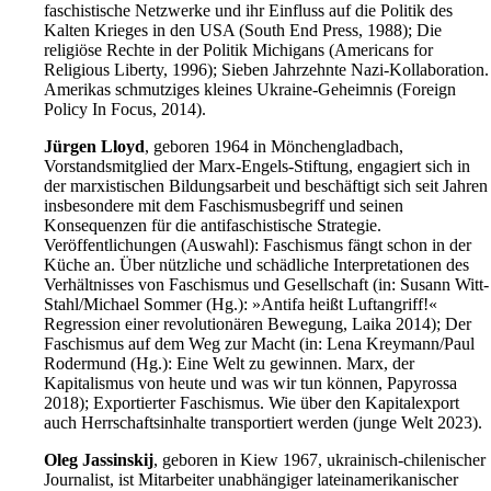
faschistische Netzwerke und ihr Einfluss auf die Politik des
Kalten Krieges in den USA (South End Press, 1988); Die
religiöse Rechte in der Politik Michigans (Americans for
Religious Liberty, 1996); Sieben Jahrzehnte Nazi-Kollaboration.
Amerikas schmutziges kleines Ukraine-Geheimnis (Foreign
Policy In Focus, 2014).
Jürgen Lloyd
, geboren 1964 in Mönchengladbach,
Vorstandsmitglied der Marx-Engels-Stiftung, engagiert sich in
der marxistischen Bildungsarbeit und beschäftigt sich seit Jahren
insbesondere mit dem Faschismusbegriff und seinen
Konsequenzen für die antifaschistische Strategie.
Veröffentlichungen (Auswahl): Faschismus fängt schon in der
Küche an. Über nützliche und schädliche Interpretationen des
Verhältnisses von Faschismus und Gesellschaft (in: Susann Witt-
Stahl/Michael Sommer (Hg.): »Antifa heißt Luftangriff!«
Regression einer revolutionären Bewegung, Laika 2014); Der
Faschismus auf dem Weg zur Macht (in: Lena Kreymann/Paul
Rodermund (Hg.): Eine Welt zu gewinnen. Marx, der
Kapitalismus von heute und was wir tun können, Papyrossa
2018); Exportierter Faschismus. Wie über den Kapitalexport
auch Herrschaftsinhalte transportiert werden (junge Welt 2023).
Oleg Jassinskij
, geboren in Kiew 1967, ukrainisch-chilenischer
Journalist, ist Mitarbeiter unabhängiger lateinamerikanischer