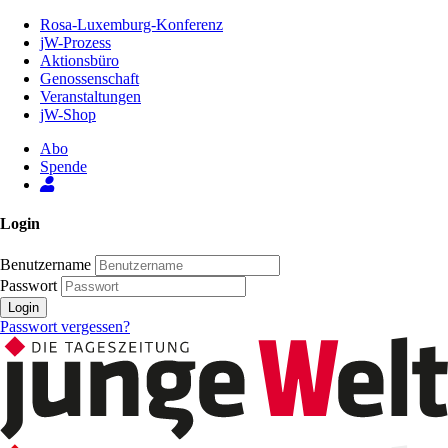
Zum
Rosa-Luxemburg-Konferenz
Inhalt
jW-Prozess
der
Aktionsbüro
Seite
Genossenschaft
Veranstaltungen
jW-Shop
Abo
Spende
Login
Benutzername
Passwort
Login
Passwort vergessen?