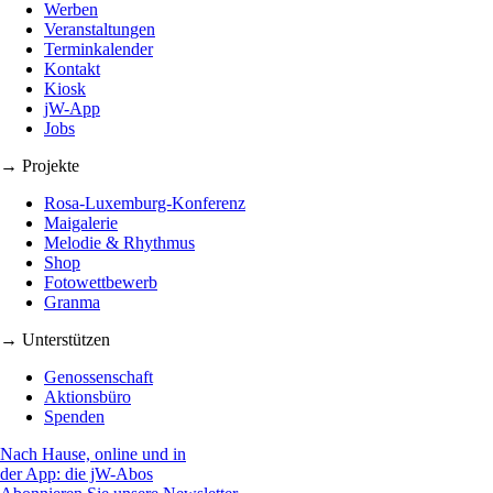
Werben
Veranstaltungen
Terminkalender
Kontakt
Kiosk
jW-App
Jobs
→ Projekte
Rosa-Luxemburg-Konferenz
Maigalerie
Melodie & Rhythmus
Shop
Fotowettbewerb
Granma
→ Unterstützen
Genossenschaft
Aktionsbüro
Spenden
Nach Hause, online und in
der App: die jW-Abos