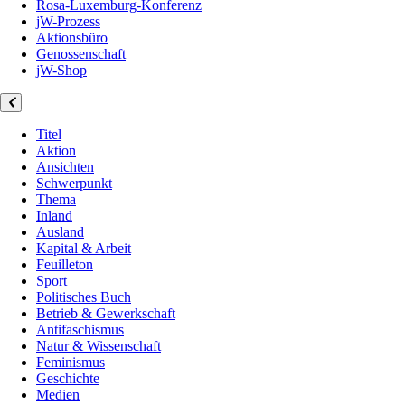
Rosa-Luxemburg-Konferenz
jW-Prozess
Aktionsbüro
Genossenschaft
jW-Shop
Titel
Aktion
Ansichten
Schwerpunkt
Thema
Inland
Ausland
Kapital & Arbeit
Feuilleton
Sport
Politisches Buch
Betrieb & Gewerkschaft
Antifaschismus
Natur & Wissenschaft
Feminismus
Geschichte
Medien