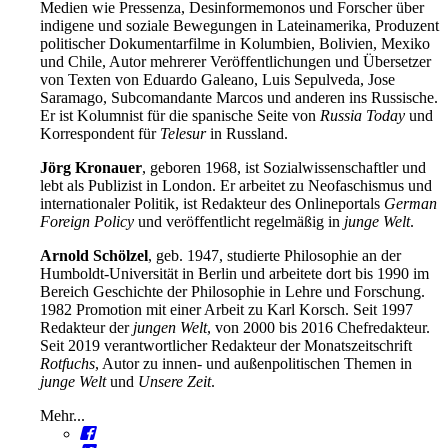
Medien wie Pressenza, Desinformemonos und Forscher über
indigene und soziale Bewegungen in Lateinamerika, Produzent
politischer Dokumentarfilme in Kolumbien, Bolivien, Mexiko
und Chile, Autor mehrerer Veröffentlichungen und Übersetzer
von Texten von Eduardo Galeano, Luis Sepulveda, Jose
Saramago, Subcomandante Marcos und anderen ins Russische.
Er ist Kolumnist für die spanische Seite von
Russia Today
und
Korrespondent für
Telesur
in Russland.
Jörg Kronauer
, geboren 1968, ist Sozialwissenschaftler und
lebt als Publizist in London. Er arbeitet zu Neofaschismus und
internationaler Politik, ist Redakteur des Onlineportals
German
Foreign Policy
und veröffentlicht regelmäßig in
junge Welt
.
Arnold Schölzel
, geb. 1947, studierte Philosophie an der
Humboldt-Universität in Berlin und arbeitete dort bis 1990 im
Bereich Geschichte der Philosophie in Lehre und Forschung.
1982 Promotion mit einer Arbeit zu Karl Korsch. Seit 1997
Redakteur der
jungen Welt
, von 2000 bis 2016 Chefredakteur.
Seit 2019 verantwortlicher Redakteur der Monatszeitschrift
Rotfuchs
, Autor zu innen- und außenpolitischen Themen in
junge Welt
und
Unsere Zeit
.
Mehr...