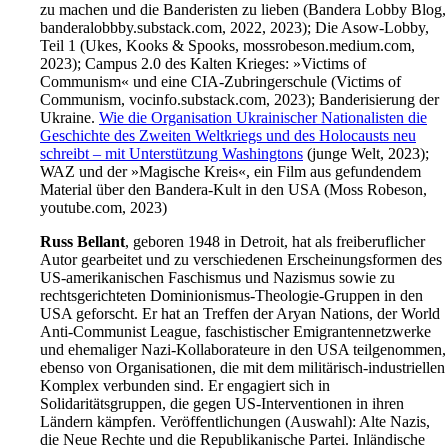
zu machen und die Banderisten zu lieben (Bandera Lobby Blog,
banderalobbby.substack.com, 2022, 2023); Die Asow-Lobby,
Teil 1 (Ukes, Kooks & Spooks, mossrobeson.medium.com,
2023); Campus 2.0 des Kalten Krieges: »Victims of
Communism« und eine CIA-Zubringerschule (Victims of
Communism, vocinfo.substack.com, 2023); Banderisierung der
Ukraine.
Wie die Organisation Ukrainischer Nationalisten die
Geschichte des Zweiten Weltkriegs und des Holocausts neu
schreibt – mit Unterstützung Washingtons
(junge Welt, 2023);
WAZ und der »Magische Kreis«, ein Film aus gefundendem
Material über den Bandera-Kult in den USA (Moss Robeson,
youtube.com, 2023)
Russ Bellant
, geboren 1948 in Detroit, hat als freiberuflicher
Autor gearbeitet und zu verschiedenen Erscheinungsformen des
US-amerikanischen Faschismus und Nazismus sowie zu
rechtsgerichteten Dominionismus-Theologie-Gruppen in den
USA geforscht. Er hat an Treffen der Aryan Nations, der World
Anti-Communist League, faschistischer Emigrantennetzwerke
und ehemaliger Nazi-Kollaborateure in den USA teilgenommen,
ebenso von Organisationen, die mit dem militärisch-industriellen
Komplex verbunden sind. Er engagiert sich in
Solidaritätsgruppen, die gegen US-Interventionen in ihren
Ländern kämpfen. Veröffentlichungen (Auswahl): Alte Nazis,
die Neue Rechte und die Republikanische Partei. Inländische