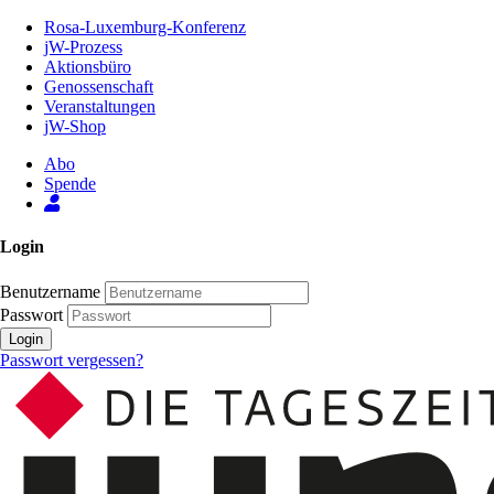
Zum
Rosa-Luxemburg-Konferenz
Inhalt
jW-Prozess
der
Aktionsbüro
Seite
Genossenschaft
Veranstaltungen
jW-Shop
Abo
Spende
Login
Benutzername
Passwort
Login
Passwort vergessen?