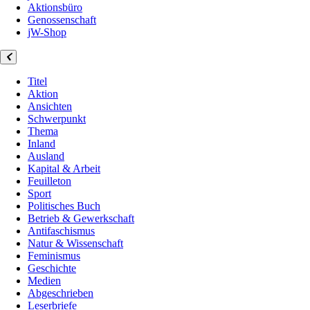
Aktionsbüro
Genossenschaft
jW-Shop
Titel
Aktion
Ansichten
Schwerpunkt
Thema
Inland
Ausland
Kapital & Arbeit
Feuilleton
Sport
Politisches Buch
Betrieb & Gewerkschaft
Antifaschismus
Natur & Wissenschaft
Feminismus
Geschichte
Medien
Abgeschrieben
Leserbriefe