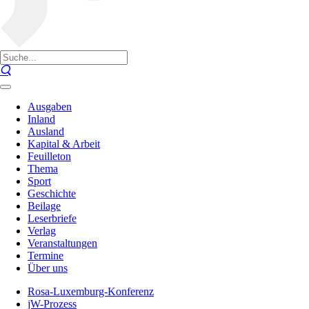
Ausgaben
Inland
Ausland
Kapital & Arbeit
Feuilleton
Thema
Sport
Geschichte
Beilage
Leserbriefe
Verlag
Veranstaltungen
Termine
Über uns
Rosa-Luxemburg-Konferenz
jW-Prozess