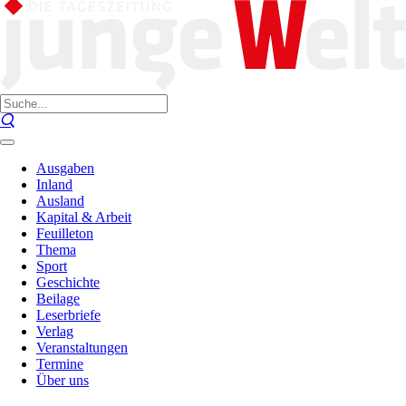
Ausgaben
Inland
Ausland
Kapital & Arbeit
Feuilleton
Thema
Sport
Geschichte
Beilage
Leserbriefe
Verlag
Veranstaltungen
Termine
Über uns