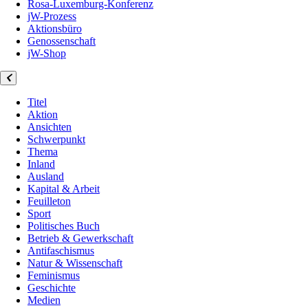
Rosa-Luxemburg-Konferenz
jW-Prozess
Aktionsbüro
Genossenschaft
jW-Shop
Titel
Aktion
Ansichten
Schwerpunkt
Thema
Inland
Ausland
Kapital & Arbeit
Feuilleton
Sport
Politisches Buch
Betrieb & Gewerkschaft
Antifaschismus
Natur & Wissenschaft
Feminismus
Geschichte
Medien