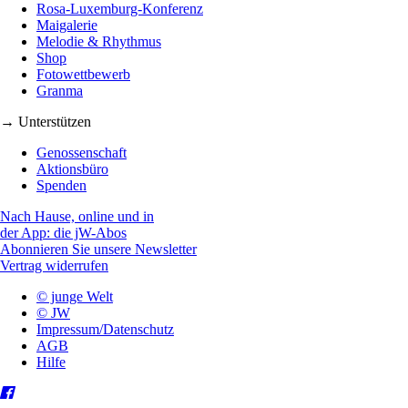
Rosa-Luxemburg-Konferenz
Maigalerie
Melodie & Rhythmus
Shop
Fotowettbewerb
Granma
→ Unterstützen
Genossenschaft
Aktionsbüro
Spenden
Nach Hause, online und in
der App: die jW-Abos
Abonnieren Sie unsere Newsletter
Vertrag widerrufen
© junge Welt
© JW
Impressum/Datenschutz
AGB
Hilfe