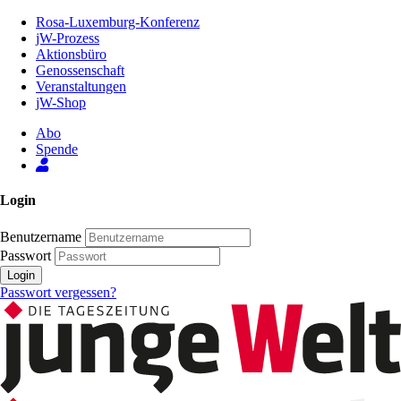
Zum
Rosa-Luxemburg-Konferenz
Inhalt
jW-Prozess
der
Aktionsbüro
Seite
Genossenschaft
Veranstaltungen
jW-Shop
Abo
Spende
Login
Benutzername
Passwort
Login
Passwort vergessen?