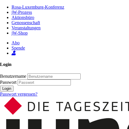
Zum
Rosa-Luxemburg-Konferenz
Inhalt
jW-Prozess
der
Aktionsbüro
Seite
Genossenschaft
Veranstaltungen
jW-Shop
Abo
Spende
Login
Benutzername
Passwort
Login
Passwort vergessen?