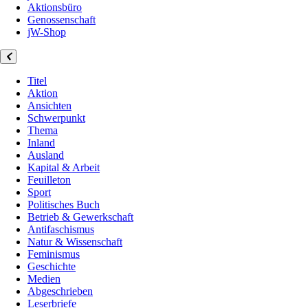
Aktionsbüro
Genossenschaft
jW-Shop
Titel
Aktion
Ansichten
Schwerpunkt
Thema
Inland
Ausland
Kapital & Arbeit
Feuilleton
Sport
Politisches Buch
Betrieb & Gewerkschaft
Antifaschismus
Natur & Wissenschaft
Feminismus
Geschichte
Medien
Abgeschrieben
Leserbriefe