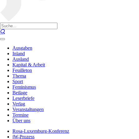
Ausgaben
Inland
Ausland
Kapital & Arbeit
Feuilleton
Thema
Sport
Feminismus
Beilage
Leserbriefe
Verlag
Veranstaltungen
Termine
Über uns
Rosa-Luxemburg-Konferenz
jW-Prozess