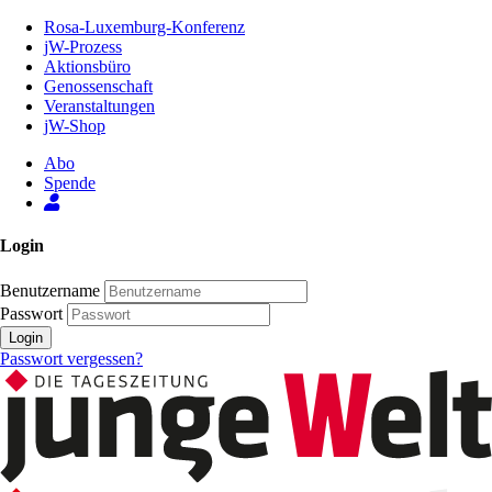
Zum
Rosa-Luxemburg-Konferenz
Inhalt
jW-Prozess
der
Aktionsbüro
Seite
Genossenschaft
Veranstaltungen
jW-Shop
Abo
Spende
Login
Benutzername
Passwort
Login
Passwort vergessen?