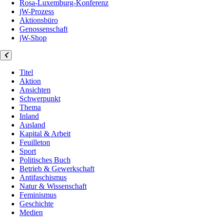
Rosa-Luxemburg-Konferenz
jW-Prozess
Aktionsbüro
Genossenschaft
jW-Shop
Titel
Aktion
Ansichten
Schwerpunkt
Thema
Inland
Ausland
Kapital & Arbeit
Feuilleton
Sport
Politisches Buch
Betrieb & Gewerkschaft
Antifaschismus
Natur & Wissenschaft
Feminismus
Geschichte
Medien