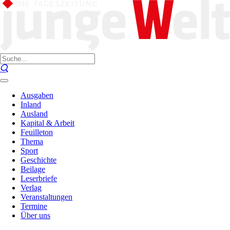
Ausgaben
Inland
Ausland
Kapital & Arbeit
Feuilleton
Thema
Sport
Geschichte
Beilage
Leserbriefe
Verlag
Veranstaltungen
Termine
Über uns