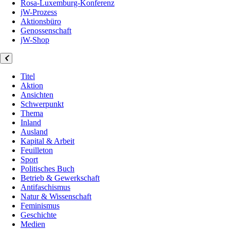
Rosa-Luxemburg-Konferenz
jW-Prozess
Aktionsbüro
Genossenschaft
jW-Shop
Titel
Aktion
Ansichten
Schwerpunkt
Thema
Inland
Ausland
Kapital & Arbeit
Feuilleton
Sport
Politisches Buch
Betrieb & Gewerkschaft
Antifaschismus
Natur & Wissenschaft
Feminismus
Geschichte
Medien