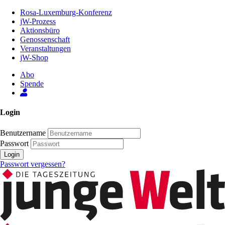
Zum
Rosa-Luxemburg-Konferenz
Inhalt
jW-Prozess
der
Aktionsbüro
Seite
Genossenschaft
Veranstaltungen
jW-Shop
Abo
Spende
Login
Benutzername
Passwort
Login
Passwort vergessen?