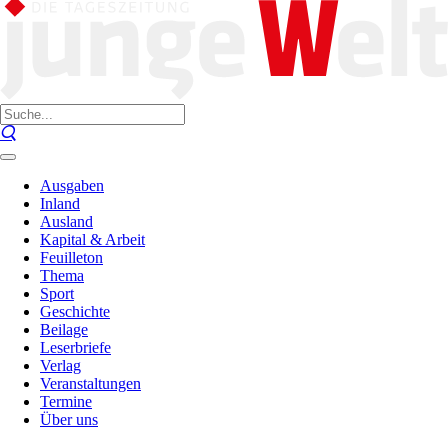
Ausgaben
Inland
Ausland
Kapital & Arbeit
Feuilleton
Thema
Sport
Geschichte
Beilage
Leserbriefe
Verlag
Veranstaltungen
Termine
Über uns