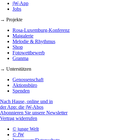
jW-App
Jobs
→ Projekte
Rosa-Luxemburg-Konferenz
Maigalerie
Melodie & Rhythmus
Shop
Fotowettbewerb
Granma
→ Unterstützen
Genossenschaft
Aktionsbüro
Spenden
Nach Hause, online und in
der App: die jW-Abos
Abonnieren Sie unsere Newsletter
Vertrag widerrufen
© junge Welt
© JW