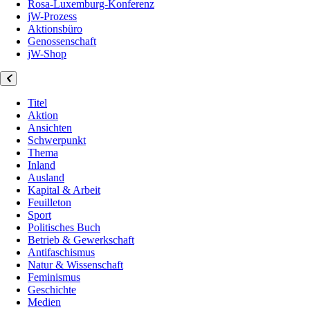
Rosa-Luxemburg-Konferenz
jW-Prozess
Aktionsbüro
Genossenschaft
jW-Shop
Titel
Aktion
Ansichten
Schwerpunkt
Thema
Inland
Ausland
Kapital & Arbeit
Feuilleton
Sport
Politisches Buch
Betrieb & Gewerkschaft
Antifaschismus
Natur & Wissenschaft
Feminismus
Geschichte
Medien