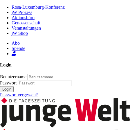
Zum
Rosa-Luxemburg-Konferenz
Inhalt
jW-Prozess
der
Aktionsbüro
Seite
Genossenschaft
Veranstaltungen
jW-Shop
Abo
Spende
Login
Benutzername
Passwort
Login
Passwort vergessen?