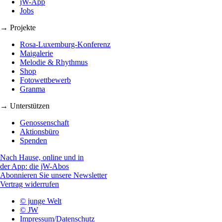
jW-App
Jobs
→ Projekte
Rosa-Luxemburg-Konferenz
Maigalerie
Melodie & Rhythmus
Shop
Fotowettbewerb
Granma
→ Unterstützen
Genossenschaft
Aktionsbüro
Spenden
Nach Hause, online und in
der App: die jW-Abos
Abonnieren Sie unsere Newsletter
Vertrag widerrufen
© junge Welt
© JW
Impressum/Datenschutz