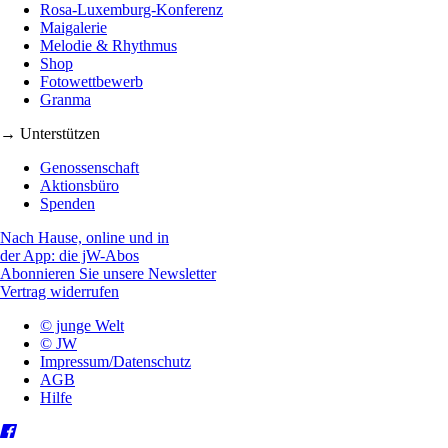
Rosa-Luxemburg-Konferenz
Maigalerie
Melodie & Rhythmus
Shop
Fotowettbewerb
Granma
→ Unterstützen
Genossenschaft
Aktionsbüro
Spenden
Nach Hause, online und in
der App: die jW-Abos
Abonnieren Sie unsere Newsletter
Vertrag widerrufen
© junge Welt
© JW
Impressum/Datenschutz
AGB
Hilfe