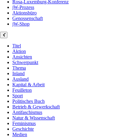
Rosa-Luxemburg-Konferenz
jW-Prozess
Aktionsbüro
Genossenschaft
jW-Shop
Titel
Aktion
Ansichten
Schwerpunkt
Thema
Inland
Ausland
Kapital & Arbeit
Feuilleton
Sport
Politisches Buch
Betrieb & Gewerkschaft
Antifaschismus
Natur & Wissenschaft
Feminismus
Geschichte
Medien