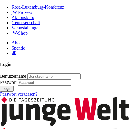
Zum
Rosa-Luxemburg-Konferenz
Inhalt
jW-Prozess
der
Aktionsbüro
Seite
Genossenschaft
Veranstaltungen
jW-Shop
Abo
Spende
Login
Benutzername
Passwort
Login
Passwort vergessen?