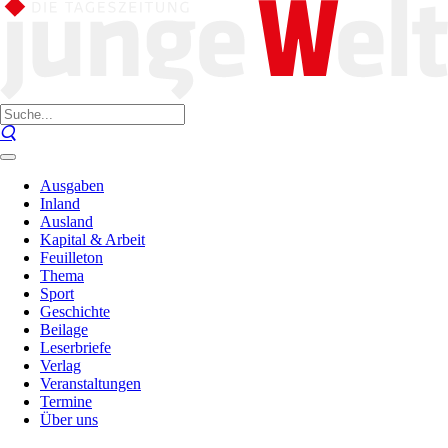
Ausgaben
Inland
Ausland
Kapital & Arbeit
Feuilleton
Thema
Sport
Geschichte
Beilage
Leserbriefe
Verlag
Veranstaltungen
Termine
Über uns