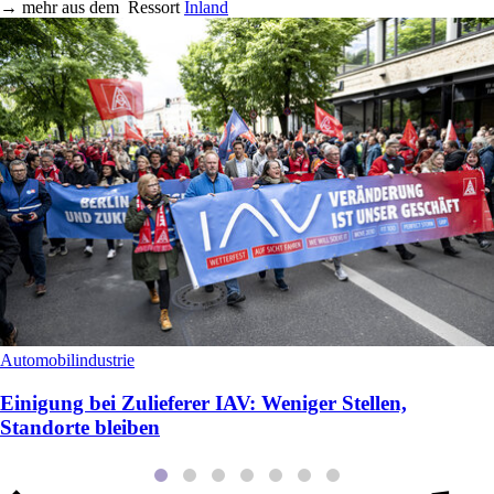
→
mehr aus dem
Ressort
Inland
Automobilindustrie
Einigung bei Zulieferer IAV: Weniger Stellen,
Standorte bleiben