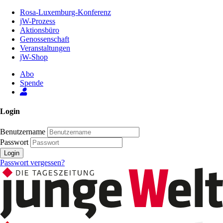
Zum
Rosa-Luxemburg-Konferenz
Inhalt
jW-Prozess
der
Aktionsbüro
Seite
Genossenschaft
Veranstaltungen
jW-Shop
Abo
Spende
Login
Benutzername
Passwort
Login
Passwort vergessen?