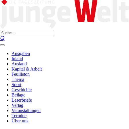
Ausgaben
Inland
Ausland
Kapital & Arbeit
Feuilleton
Thema
Sport
Geschichte
Beilage
Leserbriefe
Verlag
Veranstaltungen
Termine
Über uns