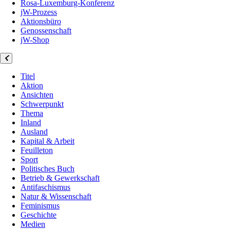
Rosa-Luxemburg-Konferenz
jW-Prozess
Aktionsbüro
Genossenschaft
jW-Shop
Titel
Aktion
Ansichten
Schwerpunkt
Thema
Inland
Ausland
Kapital & Arbeit
Feuilleton
Sport
Politisches Buch
Betrieb & Gewerkschaft
Antifaschismus
Natur & Wissenschaft
Feminismus
Geschichte
Medien