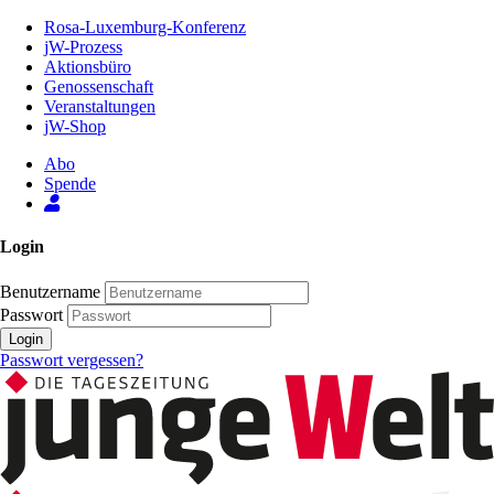
Zum
Rosa-Luxemburg-Konferenz
Inhalt
jW-Prozess
der
Aktionsbüro
Seite
Genossenschaft
Veranstaltungen
jW-Shop
Abo
Spende
Login
Benutzername
Passwort
Login
Passwort vergessen?