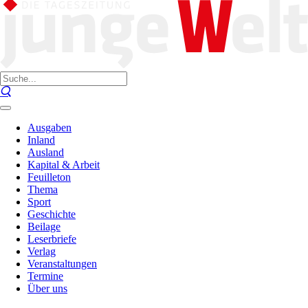
Ausgaben
Inland
Ausland
Kapital & Arbeit
Feuilleton
Thema
Sport
Geschichte
Beilage
Leserbriefe
Verlag
Veranstaltungen
Termine
Über uns