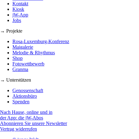
Kontakt
Kiosk
jW-App
Jobs
→ Projekte
Rosa-Luxemburg-Konferenz
Maigalerie
Melodie & Rhythmus
Shop
Fotowettbewerb
Granma
→ Unterstützen
Genossenschaft
Aktionsbüro
Spenden
Nach Hause, online und in
der App: die jW-Abos
Abonnieren Sie unsere Newsletter
Vertrag widerrufen