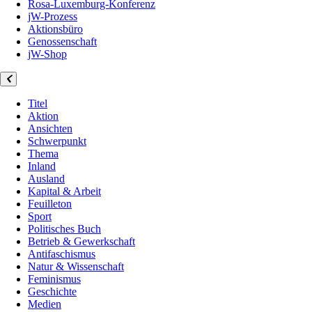
Rosa-Luxemburg-Konferenz
jW-Prozess
Aktionsbüro
Genossenschaft
jW-Shop
Titel
Aktion
Ansichten
Schwerpunkt
Thema
Inland
Ausland
Kapital & Arbeit
Feuilleton
Sport
Politisches Buch
Betrieb & Gewerkschaft
Antifaschismus
Natur & Wissenschaft
Feminismus
Geschichte
Medien