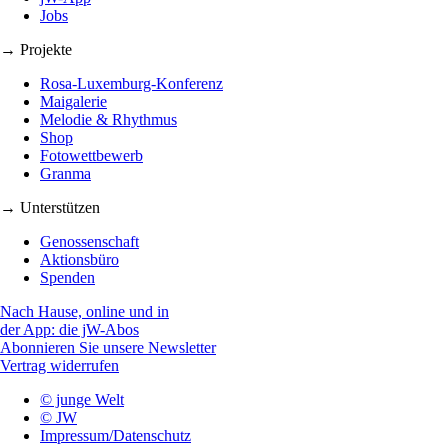
Jobs
→ Projekte
Rosa-Luxemburg-Konferenz
Maigalerie
Melodie & Rhythmus
Shop
Fotowettbewerb
Granma
→ Unterstützen
Genossenschaft
Aktionsbüro
Spenden
Nach Hause, online und in
der App: die jW-Abos
Abonnieren Sie unsere Newsletter
Vertrag widerrufen
© junge Welt
© JW
Impressum/Datenschutz