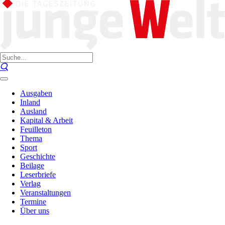
Ausgaben
Inland
Ausland
Kapital & Arbeit
Feuilleton
Thema
Sport
Geschichte
Beilage
Leserbriefe
Verlag
Veranstaltungen
Termine
Über uns