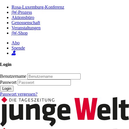
Zum
Rosa-Luxemburg-Konferenz
Inhalt
jW-Prozess
der
Aktionsbüro
Seite
Genossenschaft
Veranstaltungen
jW-Shop
Abo
Spende
Login
Benutzername
Passwort
Login
Passwort vergessen?