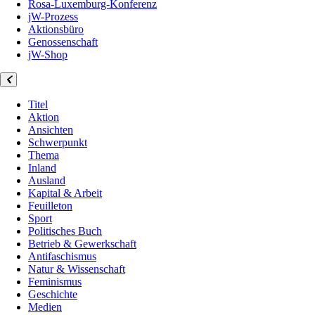
Rosa-Luxemburg-Konferenz
jW-Prozess
Aktionsbüro
Genossenschaft
jW-Shop
Titel
Aktion
Ansichten
Schwerpunkt
Thema
Inland
Ausland
Kapital & Arbeit
Feuilleton
Sport
Politisches Buch
Betrieb & Gewerkschaft
Antifaschismus
Natur & Wissenschaft
Feminismus
Geschichte
Medien