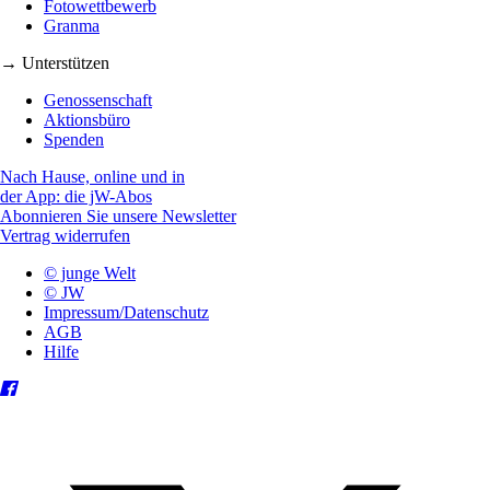
Fotowettbewerb
Granma
→ Unterstützen
Genossenschaft
Aktionsbüro
Spenden
Nach Hause, online und in
der App: die jW-Abos
Abonnieren Sie unsere Newsletter
Vertrag widerrufen
© junge Welt
© JW
Impressum/Datenschutz
AGB
Hilfe