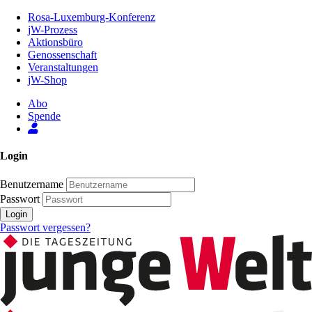
Zum
Rosa-Luxemburg-Konferenz
Inhalt
jW-Prozess
der
Aktionsbüro
Seite
Genossenschaft
Veranstaltungen
jW-Shop
Abo
Spende
Login
Benutzername
Passwort
Login
Passwort vergessen?