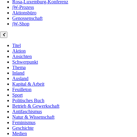
Rosa-Luxemburg-Konferenz
jW-Prozess
Aktionsbüro
Genossenschaft
jW-Shop
Titel
Aktion
Ansichten
Schwerpunkt
Thema
Inland
Ausland
Kapital & Arbeit
Feuilleton
Sport
Politisches Buch
Betrieb & Gewerkschaft
Antifaschismus
Natur & Wissenschaft
Feminismus
Geschichte
Medien