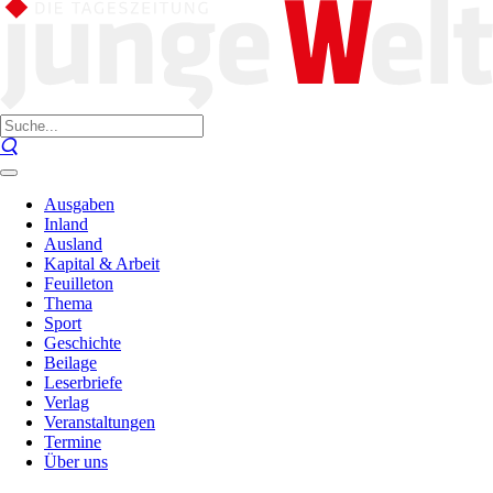
Ausgaben
Inland
Ausland
Kapital & Arbeit
Feuilleton
Thema
Sport
Geschichte
Beilage
Leserbriefe
Verlag
Veranstaltungen
Termine
Über uns