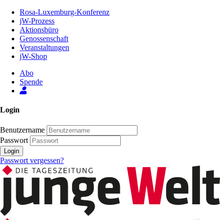
Zum
Rosa-Luxemburg-Konferenz
Inhalt
jW-Prozess
der
Aktionsbüro
Seite
Genossenschaft
Veranstaltungen
jW-Shop
Abo
Spende
Login
Benutzername
Passwort
Login
Passwort vergessen?