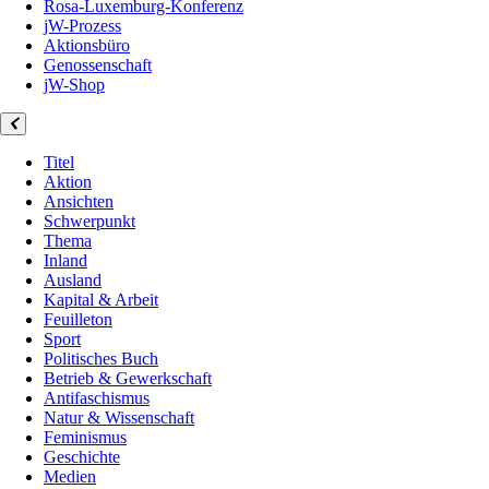
Rosa-Luxemburg-Konferenz
jW-Prozess
Aktionsbüro
Genossenschaft
jW-Shop
Titel
Aktion
Ansichten
Schwerpunkt
Thema
Inland
Ausland
Kapital & Arbeit
Feuilleton
Sport
Politisches Buch
Betrieb & Gewerkschaft
Antifaschismus
Natur & Wissenschaft
Feminismus
Geschichte
Medien