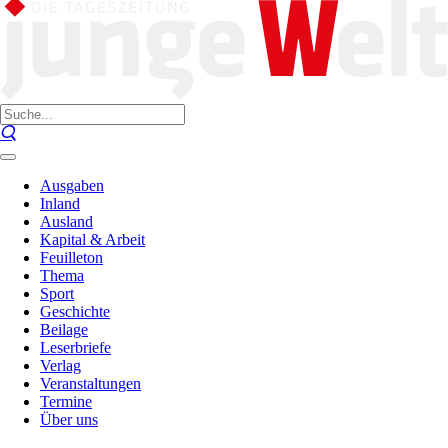
Ausgaben
Inland
Ausland
Kapital & Arbeit
Feuilleton
Thema
Sport
Geschichte
Beilage
Leserbriefe
Verlag
Veranstaltungen
Termine
Über uns