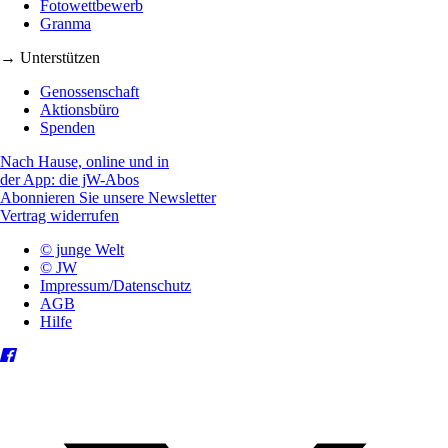
Fotowettbewerb
Granma
→ Unterstützen
Genossenschaft
Aktionsbüro
Spenden
Nach Hause, online und in
der App: die jW-Abos
Abonnieren Sie unsere Newsletter
Vertrag widerrufen
© junge Welt
© JW
Impressum/Datenschutz
AGB
Hilfe