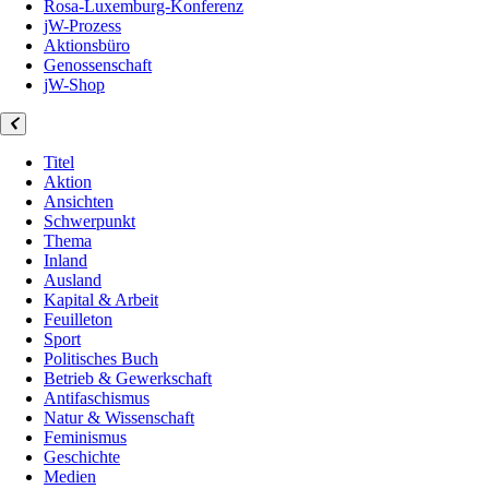
Rosa-Luxemburg-Konferenz
jW-Prozess
Aktionsbüro
Genossenschaft
jW-Shop
Titel
Aktion
Ansichten
Schwerpunkt
Thema
Inland
Ausland
Kapital & Arbeit
Feuilleton
Sport
Politisches Buch
Betrieb & Gewerkschaft
Antifaschismus
Natur & Wissenschaft
Feminismus
Geschichte
Medien