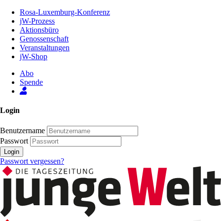
Zum
Rosa-Luxemburg-Konferenz
Inhalt
jW-Prozess
der
Aktionsbüro
Seite
Genossenschaft
Veranstaltungen
jW-Shop
Abo
Spende
Login
Benutzername
Passwort
Login
Passwort vergessen?