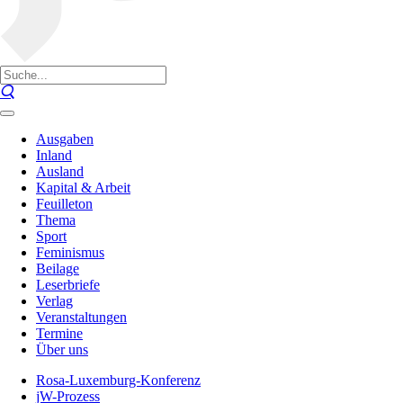
Ausgaben
Inland
Ausland
Kapital & Arbeit
Feuilleton
Thema
Sport
Feminismus
Beilage
Leserbriefe
Verlag
Veranstaltungen
Termine
Über uns
Rosa-Luxemburg-Konferenz
jW-Prozess