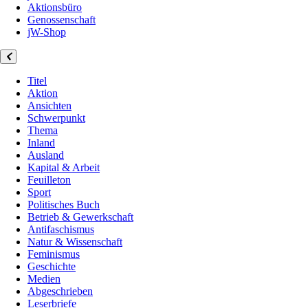
Aktionsbüro
Genossenschaft
jW-Shop
Titel
Aktion
Ansichten
Schwerpunkt
Thema
Inland
Ausland
Kapital & Arbeit
Feuilleton
Sport
Politisches Buch
Betrieb & Gewerkschaft
Antifaschismus
Natur & Wissenschaft
Feminismus
Geschichte
Medien
Abgeschrieben
Leserbriefe