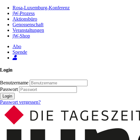
Zum
Rosa-Luxemburg-Konferenz
Inhalt
jW-Prozess
der
Aktionsbüro
Seite
Genossenschaft
Veranstaltungen
jW-Shop
Abo
Spende
Login
Benutzername
Passwort
Login
Passwort vergessen?