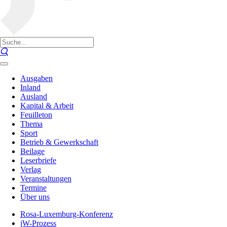
Ausgaben
Inland
Ausland
Kapital & Arbeit
Feuilleton
Thema
Sport
Betrieb & Gewerkschaft
Beilage
Leserbriefe
Verlag
Veranstaltungen
Termine
Über uns
Rosa-Luxemburg-Konferenz
jW-Prozess