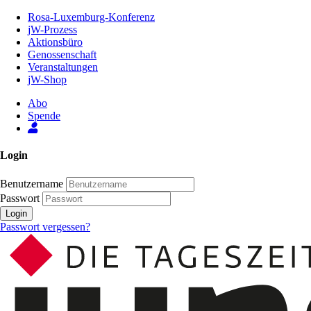
Zum
Rosa-Luxemburg-Konferenz
Inhalt
jW-Prozess
der
Aktionsbüro
Seite
Genossenschaft
Veranstaltungen
jW-Shop
Abo
Spende
Login
Benutzername
Passwort
Login
Passwort vergessen?