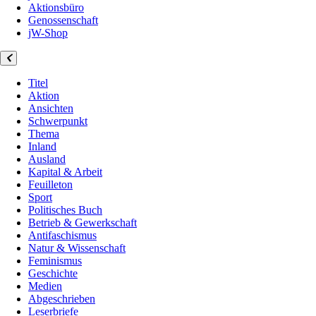
Aktionsbüro
Genossenschaft
jW-Shop
Titel
Aktion
Ansichten
Schwerpunkt
Thema
Inland
Ausland
Kapital & Arbeit
Feuilleton
Sport
Politisches Buch
Betrieb & Gewerkschaft
Antifaschismus
Natur & Wissenschaft
Feminismus
Geschichte
Medien
Abgeschrieben
Leserbriefe