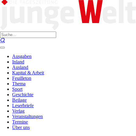
Ausgaben
Inland
Ausland
Kapital & Arbeit
Feuilleton
Thema
Sport
Geschichte
Beilage
Leserbriefe
Verlag
Veranstaltungen
Termine
Über uns