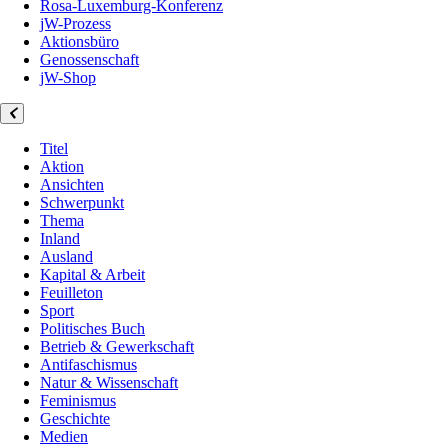
Rosa-Luxemburg-Konferenz
jW-Prozess
Aktionsbüro
Genossenschaft
jW-Shop
Titel
Aktion
Ansichten
Schwerpunkt
Thema
Inland
Ausland
Kapital & Arbeit
Feuilleton
Sport
Politisches Buch
Betrieb & Gewerkschaft
Antifaschismus
Natur & Wissenschaft
Feminismus
Geschichte
Medien