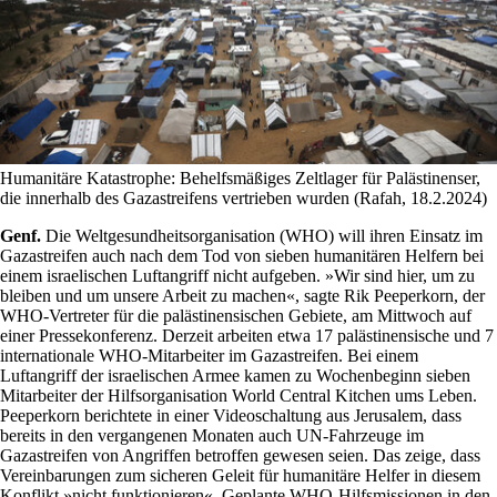
Humanitäre Katastrophe: Behelfsmäßiges Zeltlager für Palästinenser,
die innerhalb des Gazastreifens vertrieben wurden (Rafah, 18.2.2024)
Genf.
Die Weltgesundheitsorganisation (WHO) will ihren Einsatz im
Gazastreifen auch nach dem Tod von sieben humanitären Helfern bei
einem israelischen Luftangriff nicht aufgeben. »Wir sind hier, um zu
bleiben und um unsere Arbeit zu machen«, sagte Rik Peeperkorn, der
WHO-Vertreter für die palästinensischen Gebiete, am Mittwoch auf
einer Pressekonferenz. Derzeit arbeiten etwa 17 palästinensische und 7
internationale WHO-Mitarbeiter im Gazastreifen. Bei einem
Luftangriff der israelischen Armee kamen zu Wochenbeginn sieben
Mitarbeiter der Hilfsorganisation World Central Kitchen ums Leben.
Peeperkorn berichtete in einer Videoschaltung aus Jerusalem, dass
bereits in den vergangenen Monaten auch UN-Fahrzeuge im
Gazastreifen von Angriffen betroffen gewesen seien. Das zeige, dass
Vereinbarungen zum sicheren Geleit für humanitäre Helfer in diesem
Konflikt »nicht funktionieren«. Geplante WHO-Hilfsmissionen in den