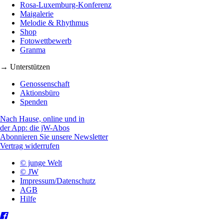
Rosa-Luxemburg-Konferenz
Maigalerie
Melodie & Rhythmus
Shop
Fotowettbewerb
Granma
→ Unterstützen
Genossenschaft
Aktionsbüro
Spenden
Nach Hause, online und in
der App: die jW-Abos
Abonnieren Sie unsere Newsletter
Vertrag widerrufen
© junge Welt
© JW
Impressum/Datenschutz
AGB
Hilfe