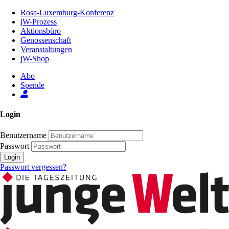
Zum
Rosa-Luxemburg-Konferenz
Inhalt
jW-Prozess
der
Aktionsbüro
Seite
Genossenschaft
Veranstaltungen
jW-Shop
Abo
Spende
Login
Benutzername
Passwort
Login
Passwort vergessen?