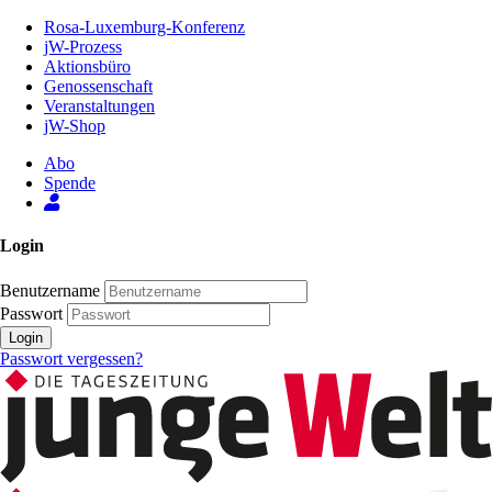
Zum
Rosa-Luxemburg-Konferenz
Inhalt
jW-Prozess
der
Aktionsbüro
Seite
Genossenschaft
Veranstaltungen
jW-Shop
Abo
Spende
Login
Benutzername
Passwort
Login
Passwort vergessen?