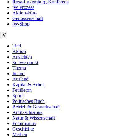
Rosa-Luxemburg-Konferenz
jW-Prozess
Aktionsbüro
Genossenschaft
jW-Shop
Titel
Aktion
Ansichten
Schwerpunkt
Thema
Inland
Ausland
Kapital & Arbeit
Feuilleton
Sport
Politisches Buch
Betrieb & Gewerkschaft
Antifaschismus
Natur & Wissenschaft
Feminismus
Geschichte
Medien