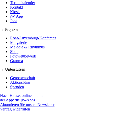
Terminkalender
Kontakt
Kiosk
jW-App
Jobs
→ Projekte
Rosa-Luxemburg-Konferenz
Maigalerie
Melodie & Rhythmus
Shop
Fotowettbewerb
Granma
→ Unterstützen
Genossenschaft
Aktionsbüro
Spenden
Nach Hause, online und in
der App: die jW-Abos
Abonnieren Sie unsere Newsletter
Vertrag widerrufen