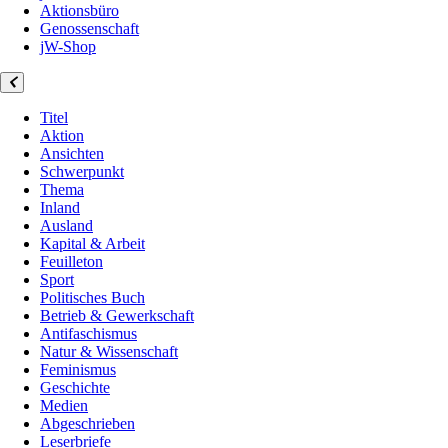
Aktionsbüro
Genossenschaft
jW-Shop
Titel
Aktion
Ansichten
Schwerpunkt
Thema
Inland
Ausland
Kapital & Arbeit
Feuilleton
Sport
Politisches Buch
Betrieb & Gewerkschaft
Antifaschismus
Natur & Wissenschaft
Feminismus
Geschichte
Medien
Abgeschrieben
Leserbriefe