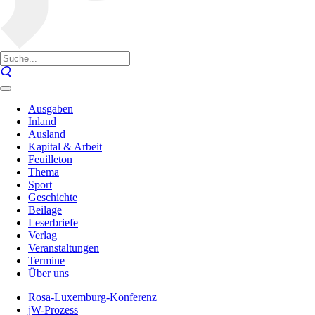
Ausgaben
Inland
Ausland
Kapital & Arbeit
Feuilleton
Thema
Sport
Geschichte
Beilage
Leserbriefe
Verlag
Veranstaltungen
Termine
Über uns
Rosa-Luxemburg-Konferenz
jW-Prozess